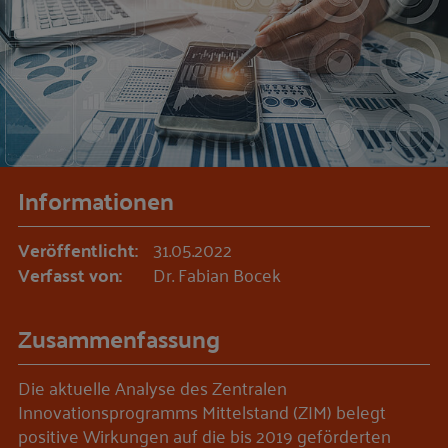
Informationen
Veröffentlicht:
31.05.2022
Verfasst von:
Dr. Fabian Bocek
Zusammenfassung
Die aktuelle Analyse des Zentralen
Innovationsprogramms Mittelstand (ZIM) belegt
positive Wirkungen auf die bis 2019 geförderten