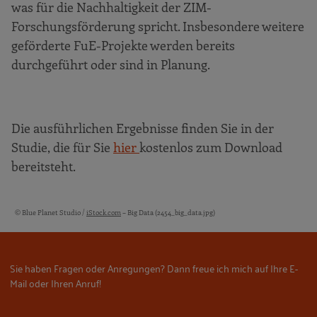
was für die Nachhaltigkeit der ZIM-
Forschungsförderung spricht. Insbesondere weitere
geförderte FuE-Projekte werden bereits
durchgeführt oder sind in Planung.
Die ausführlichen Ergebnisse finden Sie in der
Studie, die für Sie
hier
kostenlos zum Download
bereitsteht.
© Blue Planet Studio /
iStock.com
– Big Data (2454_big_data.jpg)
Bildquellen und Copyright-Hinweise
Sie haben Fragen oder Anregungen? Dann freue ich mich auf Ihre E-
Mail oder Ihren Anruf!