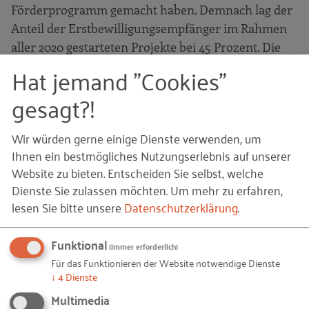
Förderprogramm gemacht haben. Demnach lag der
Anteil der Erstbewilligungsempfänger im Rahmen
aller 2020 gestarteten Projekte bei 45 Prozent. Die
Branchen, aus denen 2020 die meisten ZIM-Projekte
Hat jemand "Cookies"
hervorgegangen sind, waren der Maschinenbau, die
gesagt?!
Herstellung von Datenverarbeitungsgeräten,
elektronischen und optischen Erzeugnissen sowie
Wir würden gerne einige Dienste verwenden, um
die Erbringung von freiberuflichen,
Ihnen ein bestmögliches Nutzungserlebnis auf unserer
wissenschaftlichen und technischen
Website zu bieten. Entscheiden Sie selbst, welche
Dienstleistungen.
Dienste Sie zulassen möchten.
Um mehr zu erfahren,
lesen Sie bitte unsere
Datenschutzerklärung
.
Positive Auswirkungen auf technische
und wirtschaftliche Variablen
Funktional
(immer erforderlich)
Für das Funktionieren der Website notwendige Dienste
Gemessen an der Erreichung der technischen
↓
4
Dienste
Zielstellung erweist sich das ZIM als erfolgreich für
Multimedia
die beteiligten Fördermittelnehmer. 76 Prozent der