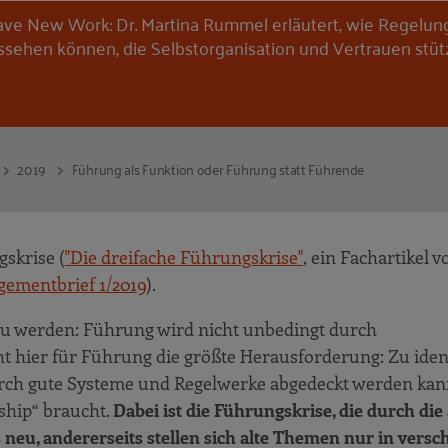
ave New Work: Dr. Martina Rummel erläutert, wie Regelu
ssehen können, die Selbstorganisation und Vertrauen stüt
2019
Führung als Funktion oder Führung statt Führende
skrise (
"Die dreifache Führungskrise"
, ein Fachartikel v
ementbrief 1/2019
).
 zu werden: Führung wird nicht unbedingt durch
t hier für Führung die größte Herausforderung: Zu ident
durch gute Systeme und Regelwerke abgedeckt werden kan
ship“ braucht.
Dabei ist die Führungskrise, die durch die
 neu, andererseits stellen sich alte Themen nur in versc