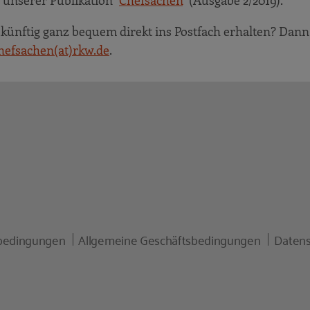
 unserer Publikation "
Chefsachen
" (Ausgabe 2/2019).
künftig ganz bequem direkt ins Postfach erhalten? Dann
hefsachen(at)rkw.de
.
bedingungen
Allgemeine Geschäftsbedingungen
Datens