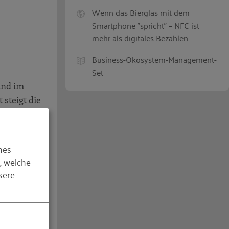
Wenn das Bierglas mit dem
Smartphone "spricht" – NFC ist
mehr als digitales Bezahlen
Business-Ökosystem-Management-
Set
and im
steigt die
darin, zur
hes
für die
, welche
n
sere
identisch