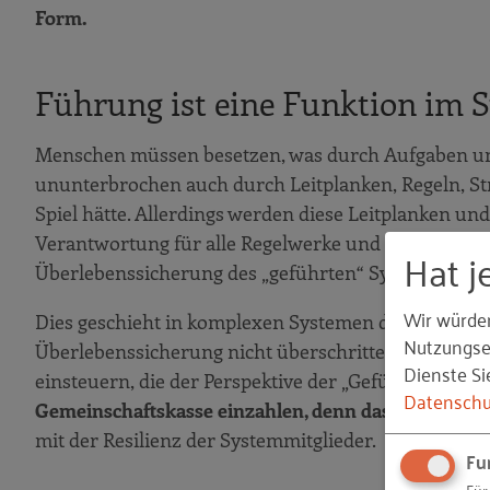
Form.
Führung ist eine Funktion im 
Menschen müssen besetzen, was durch Aufgaben und
ununterbrochen auch durch Leitplanken, Regeln, St
Spiel hätte. Allerdings werden diese Leitplanken und
Verantwortung für alle Regelwerke und (Kommunika
Hat j
Überlebenssicherung des „geführten“ Systems beizu
Wir würde
Dies geschieht in komplexen Systemen durch einen 
Nutzungser
Überlebenssicherung nicht überschritten werden d
Dienste Si
einsteuern, die der Perspektive der „Geführten“ entg
Datenschu
Gemeinschaftskasse einzahlen, denn das tun sie nich
mit der Resilienz der Systemmitglieder.
Fu
Für