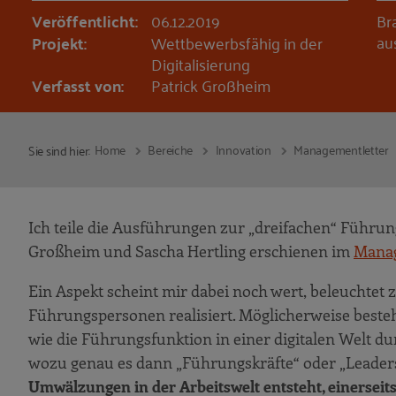
Veröffentlicht:
06.12.2019
Br
au
Projekt:
Wettbewerbsfähig in der
Digitalisierung
Verfasst von:
Patrick Großheim
Home
Bereiche
Innovation
Managementletter
Sie sind hier:
Ich teile die Ausführungen zur „dreifachen“ Führung
Großheim und Sascha Hertling erschienen im
Manag
Ein Aspekt scheint mir dabei noch wert, beleuchtet
Führungspersonen realisiert. Möglicherweise besteh
wie die Führungsfunktion in einer digitalen Welt 
wozu genau es dann „Führungskräfte“ oder „Leader
Umwälzungen in der Arbeitswelt entsteht, einerseits