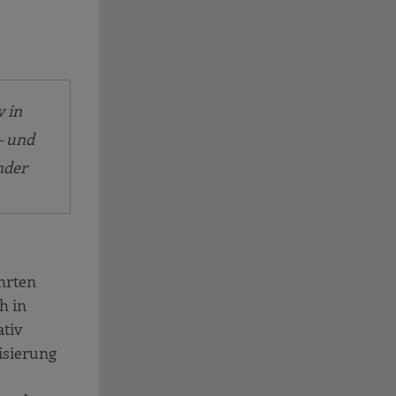
v in
– und
nder
ührten
h in
ativ
isierung