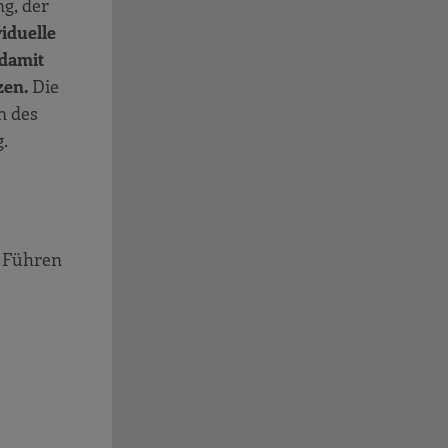
g, der
viduelle
 damit
zen.
Die
n des
g.
s Führen