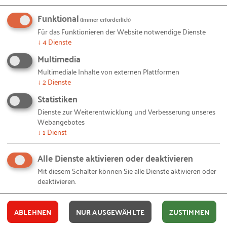
Produzentennetzwerk abwickelt. Dabei punktet das
Funktional
(immer erforderlich)
Unternehmen bei seiner Kundschaft mit einem
Für das Funktionieren der Website notwendige Dienste
hohen Maß an Usability etwa mit Hilfe einer
↓
4
Dienste
Sofortpreiskalkulation. Viele weitere Beispiele
Multimedia
erfolgreicher digitaler Geschäftsmodelle aus dem
Multimediale Inhalte von externen Plattformen
Mittelstand finden Sie in unserem
Digitalisierungs-
↓
2
Dienste
Cockpit
.
Statistiken
Dienste zur Weiterentwicklung und Verbesserung unseres
Webangebotes
Geschäftsmodellentwicklung: Worauf
↓
1
Dienst
kommt es an?
Alle Dienste aktivieren oder deaktivieren
Ändern sich die Spielregeln einer Branche, die
Mit diesem Schalter können Sie alle Dienste aktivieren oder
techni­schen Möglichkeiten oder der Taktgeber bzw.
deaktivieren.
die Taktgeberin im Unternehmen, wird das eigene
Geschäftsmodell in der Regel zumindest in Frage
ABLEHNEN
NUR AUSGEWÄHLTE
ZUSTIMMEN
gestellt. Ob nun am Ende eine Innovation oder eine