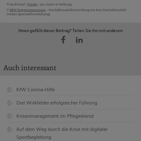
© Jacob Lund /
Fotolia
– 975-mann-vr-brille.jpg
Bildquellen und Copyright-Hinweise
©
RKW Kompetenzzentrum
– Geschäftsmodellentwicklung mit dem Geschäftsmodell-
Cockpit (geschaeftsmodell.png)
Ihnen gefällt dieser Beitrag? Teilen Sie ihn mit anderen:
Auch interessant
KfW Corona-Hilfe
Drei Wirkfelder erfolgreicher Führung
Krisenmanagement im Pflegedienst
Auf dem Weg durch die Krise mit digitaler
Sportbegleitung