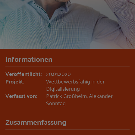
Informationen
Veröffentlicht:
20.01.2020
Projekt:
Wettbewerbsfähig in der
Digitalisierung
Verfasst von:
Patrick Großheim, Alexander
Sonntag
Zusammenfassung