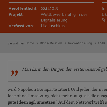
Veröffentlicht:
22.11.2019
Im
Dr
Projekt:
Wettbewerbsfähig in der
Sp
Digitalisierung
Verfasst von:
Ute Juschkus
Home
Blog & Beispiele
Innovations-Blog
2019
Sie sind hier:
Man kann den Dingen den ersten Anstoß gebe
wird Napoleon Bonaparte zitiert. Und jeder, der in 
Idee ohne Umsetzung nicht mehr taugt, als die aus
gute Ideen agil umsetzen
? Auf dem Netzwerktreffen