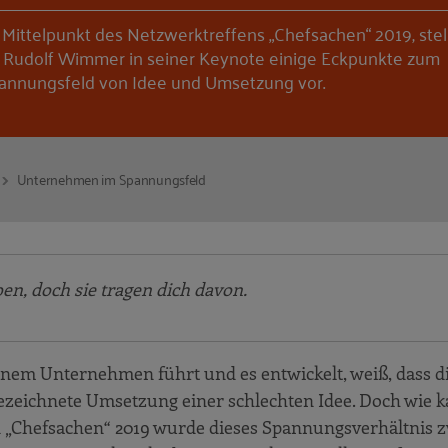
 Mittelpunkt des Netzwerktreffens „Chefsachen“ 2019, stell
. Rudolf Wimmer in seiner Keynote einige Eckpunkte zum
annungsfeld von Idee und Umsetzung vor.
Unternehmen im Spannungsfeld
n, doch sie tragen dich davon.
einem Unternehmen führt und es entwickelt, weiß, dass d
gezeichnete Umsetzung einer schlechten Idee. Doch wie
 „Chefsachen“ 2019 wurde dieses Spannungsverhältnis 