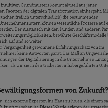
 intuitiven Grundmusters kommt aktuell aus jener
n Facetten der digitalen Transformation einhergeht. Mi
Branchen freilich unterschiedlich) die bestimmenden
Unternehmensintern können wesentliche Prozesse auf e
t werden. Der Austausch mit den Kunden und anderen Par
 Erweiterungsmöglichkeiten, bewährte Geschäftsmodelle
ich auf und so weiter.
er Vergangenheit gewonnene Erfahrungsschatz von im
nehmer keine Antworten parat. Das Maß an Ungewisshe
heinungen der Digitalisierung in die Unternehmen Einzu
tiken, als wir sie in den tradierten inhabergeführten U
 Bewältigungsformen von Zukunft
in, sich externe Experten ins Haus zu holen, die einem s
Zukunft zu sehen ist. Dieses Wegdelegieren der strategi