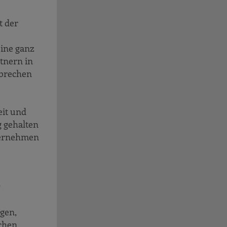
t der
ine ganz
tnern in
 brechen
it und
g gehalten
nternehmen
?
agen,
schen