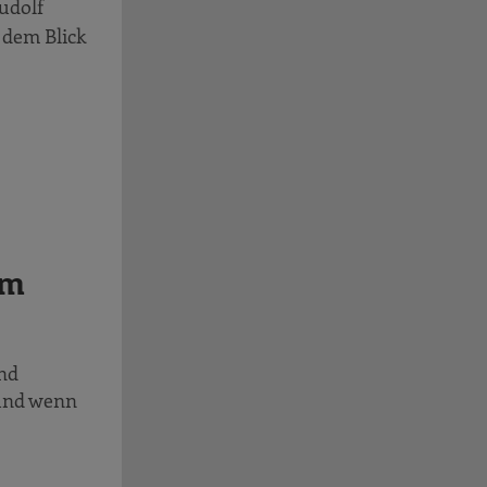
udolf
 dem Blick
em
und
 und wenn