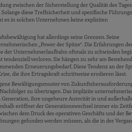
dung zwischen der Sicherstellung der Qualität des Tages
Solange diese Treffsicherheit und spezifische Führungs
cht es in solchen Unternehmen keine expliziten
sbewältigung hat allerdings seine Grenzen. Seine
nternehmerischen „Power der Spitze“. Die Erfahrungen de
ase der Unternehmerlaufbahn oftmals zu schwinden begi
ht tendenziell verloren. Sie hängen zu sehr am Bestehen
 kommenden Erneuerungsbedarf. Diese Tendenz an der Spi
ise, die ihre Ertragskraft schrittweise erodieren lässt.
gene Bewältigungsmuster von Zukunftsherausforderung
Nachfolger zu übertragen. Das implizite unternehmeris
 Generation, ihre ungeheure Autorität in und außerhalb
eshalb eröffnet der Generationswechsel immer ein Zeitfe
ischen dem Druck des operativen Geschäfts und der Be
ösungen gefunden werden müssen, als die in der Verga