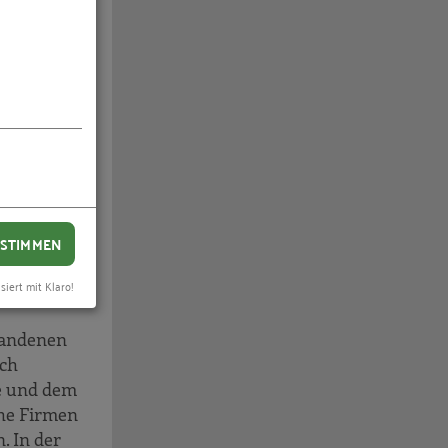
en
STIMMEN
ehen am
siert mit Klaro!
r
handenen
ich
ze und dem
che Firmen
. In der