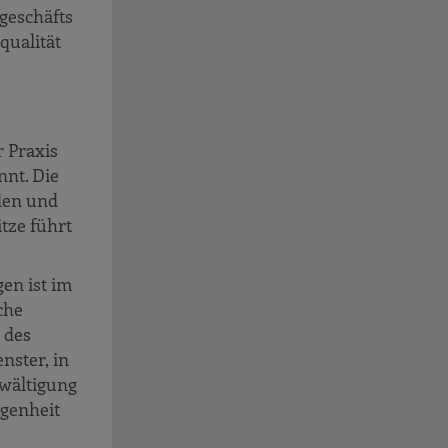
geschäfts
qualität
r Praxis
nnt. Die
den und
tze führt
en ist im
che
 des
nster, in
wältigung
ngenheit