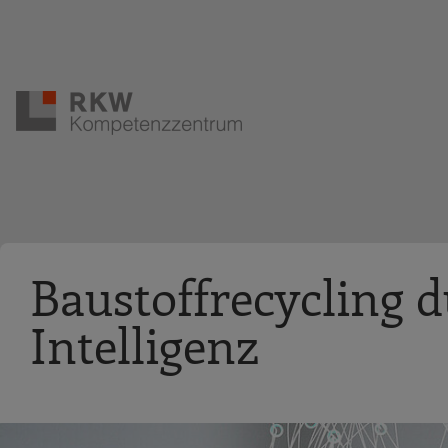
Zur Navigation springen
Zum Hauptinhalt springen
Baustoffrecycling d
Intelligenz