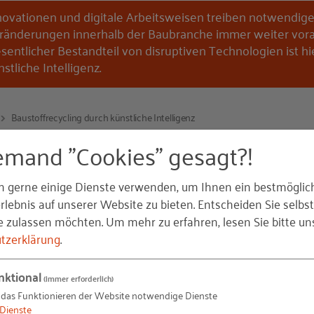
novationen und digitale Arbeitsweisen treiben notwendig
ränderungen innerhalb der Baubranche immer weiter vora
sentlicher Bestandteil von disruptiven Technologien ist hi
stliche Intelligenz.
Baustoffrecycling durch künstliche Intelligenz
emand "Cookies" gesagt?!
 künstliche Intelligenz erkennen,
n gerne einige Dienste verwenden, um Ihnen ein bestmöglic
lebnis auf unserer Website zu bieten. Entscheiden Sie selbst
e zulassen möchten.
Um mehr zu erfahren, lesen Sie bitte un
tzerklärung
.
ösungen zu den Schlüsselthemen, um die Baubranche mit
Hilfe von künstlicher Intelligenz möchte man den aktuel
nktional
(immer erforderlich)
treten. Materialströme können erkannt, deren Verarbe
 das Funktionieren der Website notwendige Dienste
e zielgenaue Wiederverwendung von Baustoffen umgesetz
Dienste