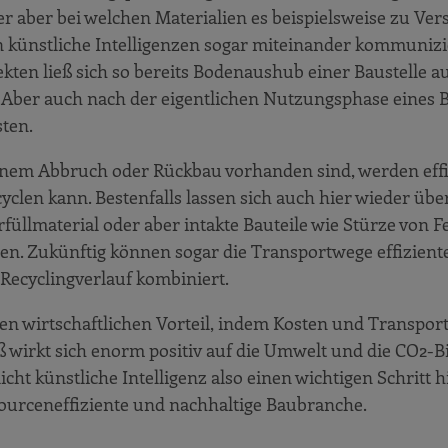
er aber bei welchen Materialien es beispielsweise zu Ver
künstliche Intelligenzen sogar miteinander kommuniz
ekten ließ sich so bereits Bodenaushub einer Baustelle au
 Aber auch nach der eigentlichen Nutzungsphase eines
sten.
einem Abbruch oder Rückbau vorhanden sind, werden effi
clen kann. Bestenfalls lassen sich auch hier wieder übe
üllmaterial oder aber intakte Bauteile wie Stürze von F
. Zukünftig können sogar die Transportwege effizient
Recyclingverlauf kombiniert.
nen wirtschaftlichen Vorteil, indem Kosten und Transpo
 wirkt sich enorm positiv auf die Umwelt und die CO2-B
t künstliche Intelligenz also einen wichtigen Schritt h
sourceneffiziente und nachhaltige Baubranche.