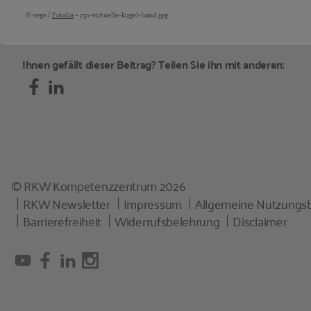
© vege /
Fotolia
– 731-virtuelle-kugel-hand.jpg
Bildquellen und Copyright-Hinweise
Ihnen gefällt dieser Beitrag? Teilen Sie ihn mit anderen:
© RKW Kompetenzzentrum 2026
RKW Newsletter
Impressum
Allgemeine Nutzungs
Barrierefreiheit
Widerrufsbelehrung
Disclaimer