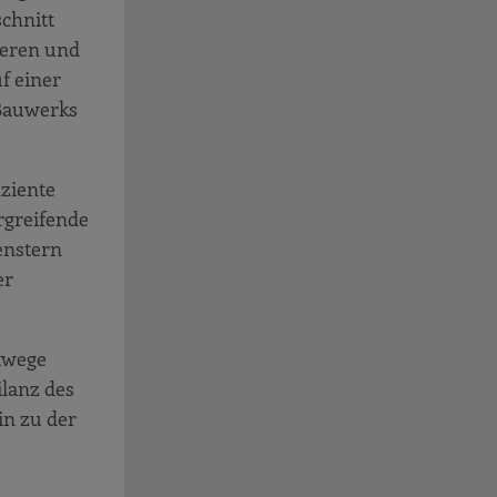
schnitt
ieren und
f einer
 Bauwerks
ziente
rgreifende
enstern
er
rtwege
ilanz des
in zu der