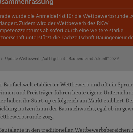
usammenfassung
rade wurde die Anmeldefrist für die Wettbewerbsrunde 
rlängert. Zudem wird der Wettbewerb des RKW
mpetenzzentrums ab sofort durch eine weitere starke
rtnerschaft unterstützt: die Fachzeitschrift Bauingenieur d
Update Wettbewerb „Auf IT gebaut – Bauberufe mit Zukunft“ 2023!
der Baufachwelt etablierter Wettbewerb und oft ein Sprun
erinnen und Preisträger führen heute eigene Unternehme
er haben ihr Start-up erfolgreich am Markt etabliert. De
wicklung nutzen kann der Baunachwuchs, egal ob im gew
Wettbewerbsrunde 2023.
Bautalente in den traditionellen Wettbewerbsbereiche