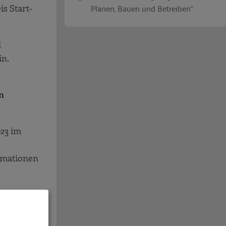
Planen, Bauen und Betreiben“
s Start-
d
in.
n
023 im
rmationen
rfahrungen
t neuer