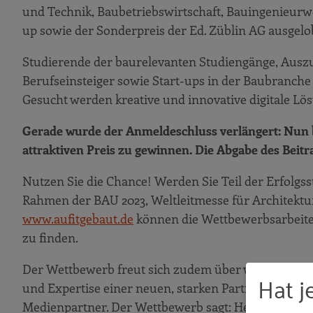
und Technik, Baubetriebswirtschaft, Bauingenieurw
up sowie der Sonderpreis der Ed. Züblin AG ausgelo
Studierende der baurelevanten Studiengänge, Ausz
Berufseinsteiger sowie Start-ups in der Baubranch
Gesucht werden kreative und innovative digitale Lö
Gerade wurde der Anmeldeschluss verlängert: Nun b
attraktiven Preis zu gewinnen. Die Abgabe des Beitr
Nutzen Sie die Chance! Werden Sie Teil der Erfolgsst
Rahmen der BAU 2023, Weltleitmesse für Architektur
www.aufitgebaut.de
können die Wettbewerbsarbeiten
zu finden.
Der Wettbewerb freut sich zudem über weitere Unt
Hat j
und Expertise einer neuen, starken Partnerschaft zu
Medienpartner. Der Wettbewerb sagt: Herzlich wil