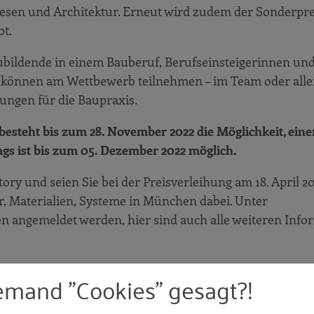
esen und Architektur. Erneut wird zudem der Sonderprei
bt.
ubildende in einem Bauberuf, Berufseinsteigerinnen un
e können am Wettbewerb teilnehmen – im Team oder alle
sungen für die Baupraxis.
esteht bis zum 28. November 2022 die Möglichkeit, eine
ags ist bis zum 05. Dezember 2022 möglich.
ory und seien Sie bei der Preisverleihung am 18. April 2
, Materialien, Systeme in München dabei. Unter
 angemeldet werden, hier sind auch alle weiteren Info
erstützung. Seit kurzem kann der Wettbewerb auf die E
emand "Cookies" gesagt?!
rückgreifen: die Fachzeitschrift Bauingenieur des VDI is
lkommen!