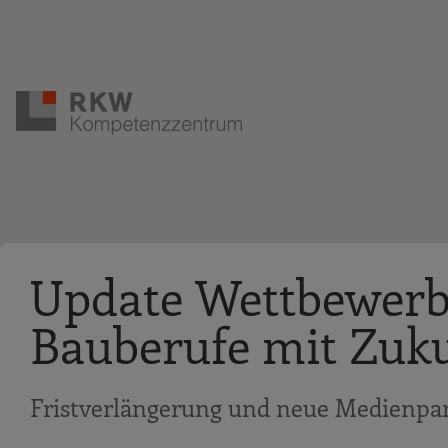
Zur Navigation springen
Zum Hauptinhalt springen
Update Wettbewerb 
Bauberufe mit Zuku
Fristverlängerung und neue Medienpar