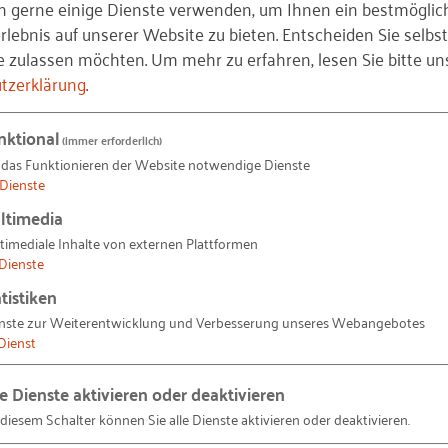
n gerne einige Dienste verwenden, um Ihnen ein bestmöglic
lebnis auf unserer Website zu bieten. Entscheiden Sie selbst
e zulassen möchten.
Um mehr zu erfahren, lesen Sie bitte un
tzerklärung
.
nktional
(immer erforderlich)
 das Funktionieren der Website notwendige Dienste
Dienste
ltimedia
timediale Inhalte von externen Plattformen
Dienste
rweist auf die zahlreichen digitalen Angebote der
tistiken
Bauingenieurwesen:
nste zur Weiterentwicklung und Verbesserung unseres Webangebotes
Dienst
Jahr 1920, also vor über 100 Jahren erschienen. Aber wi
le Dienste aktivieren oder deaktivieren
sche Abo-Fachzeitschrift wissenschaftlich begutachtete
 diesem Schalter können Sie alle Dienste aktivieren oder deaktivieren.
ndern versorgen – ähnlich wie auch andere Zeitschriften