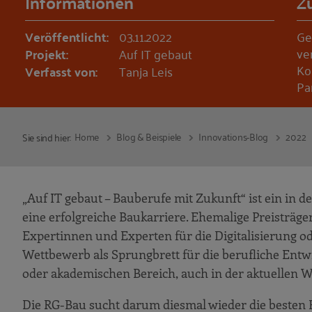
Informationen
Z
Veröffentlicht:
03.11.2022
Ge
ve
Projekt:
Auf IT gebaut
Ko
Verfasst von:
Tanja Leis
Pa
Home
Blog & Beispiele
Innovations-Blog
2022
Sie sind hier:
„Auf IT gebaut – Bauberufe mit Zukunft“ ist ein in 
eine erfolgreiche Baukarriere. Ehemalige Preisträg
Expertinnen und Experten für die Digitalisierung od
Wettbewerb als Sprungbrett für die berufliche Ent
oder akademischen Bereich, auch in der aktuellen 
Die RG-Bau sucht darum diesmal wieder die besten 