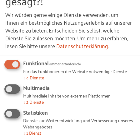
gesagt?!
Rationalisierung
Wir würden gerne einige Dienste verwenden, um
Ja, kostenlos abonnieren
Ihnen ein bestmögliches Nutzungserlebnis auf unserer
Website zu bieten. Entscheiden Sie selbst, welche
Dienste Sie zulassen möchten.
Um mehr zu erfahren,
Ihre Daten
lesen Sie bitte unsere
Datenschutzerklärung
.
ANREDE
Funktional
(immer erforderlich)
Für das Funktionieren der Website notwendige Dienste
↓
4
Dienste
VORNAME
Multimedia
Multimediale Inhalte von externen Plattformen
↓
2
Dienste
Statistiken
NACHNAME
Dienste zur Weiterentwicklung und Verbesserung unseres
Webangebotes
↓
1
Dienst