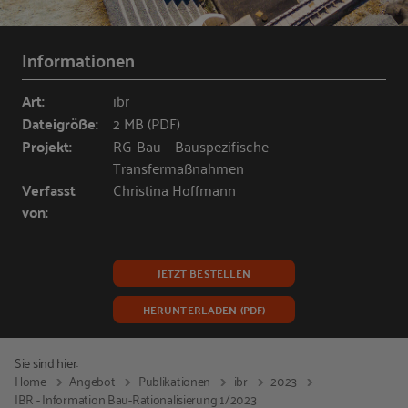
Informationen
Art:
ibr
Dateigröße:
2 MB (PDF)
Projekt:
RG-Bau – Bauspezifische
Transfermaßnahmen
Verfasst
Christina Hoffmann
von:
JETZT BESTELLEN
HERUNTERLADEN (PDF)
Sie sind hier:
Home
Angebot
Publikationen
ibr
2023
IBR - Information Bau-Rationalisierung 1/2023