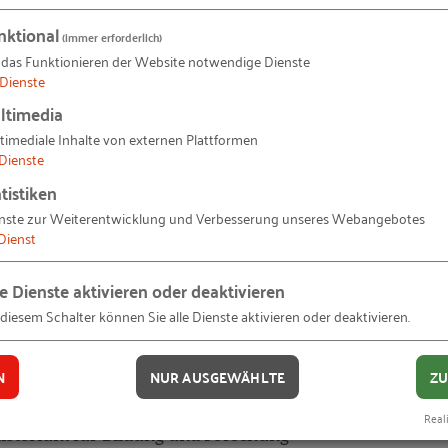
nktional
(immer erforderlich)
 das Funktionieren der Website notwendige Dienste
Dienste
ltimedia
timediale Inhalte von externen Plattformen
n Übergang zu größerer Energieeffizienz und dem Eins
Dienste
nd im Handwerk droht ein Fachkräftemangel zum entsch
tistiken
zu werden. Auf Basis von Analysen und Erfahrungen der
nste zur Weiterentwicklung und Verbesserung unseres Webangebotes
schaft, Politik und Praxis. Dabei ging es auch um die
Dienst
izienz von Nachhaltigkeitsinvestitionen im Gebäudehandw
aktiver zu machen.
le Dienste aktivieren oder deaktivieren
 diesem Schalter können Sie alle Dienste aktivieren oder deaktivieren.
ildungsdirektor. Er zeigte, welche Schlüsselkompetenze
te den Einfluss der Grünen Transformation auf die Beru
N
NUR AUSGEWÄHLTE
ZU
haft. Im Anschluss diskutierten:
Reali
nisterium für Bildung und Forschung