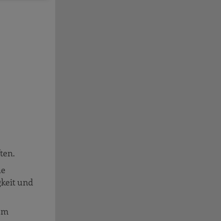
ten.
he
keit und
vom