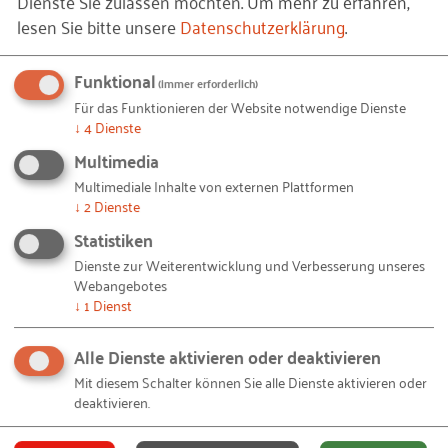
Dienste Sie zulassen möchten.
Um mehr zu erfahren,
Kunden-Individualität
lesen Sie bitte unsere
Datenschutzerklärung
.
Digitaler Auftrags- und Rechnungsabwicklung
Funktional
(immer erforderlich)
Einer staatlich geförderten
Für das Funktionieren der Website notwendige Dienste
Forschungskooperation über das Zentrale
↓
4
Dienste
Innovationsprogramm Mittelstand (
ZIM
)
Multimedia
Multimediale Inhalte von externen Plattformen
Das RKW Kompetenzzentrum unterstützt alle, die
↓
2
Dienste
Veränderung nicht fürchten und in die Zukunft
Statistiken
investieren wollen:
Dienste zur Weiterentwicklung und Verbesserung unseres
Webangebotes
Das
RKW-Digitalisierungscockpit
zeigt auf,
↓
1
Dienst
welche innovativen Digitalisierungsvorhaben
Alle Dienste aktivieren oder deaktivieren
im Mittelstand schon heute Wirklichkeit sind.
Mit diesem Schalter können Sie alle Dienste aktivieren oder
Das
RKW-Geschäftsideentagebuch
versteht
deaktivieren.
sich als Begleiter auf Ihrem individuellen Weg
zu neuen Geschäftsideen.