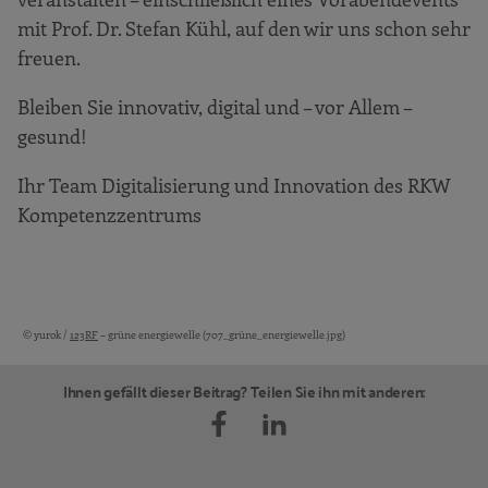
mit Prof. Dr. Stefan Kühl, auf den wir uns schon sehr
freuen.
Bleiben Sie innovativ, digital und – vor Allem –
gesund!
Ihr Team Digitalisierung und Innovation des RKW
Kompetenzzentrums
© yurok /
123RF
– grüne energiewelle (707_grüne_energiewelle.jpg)
Bildquellen und Copyright-Hinweise
Ihnen gefällt dieser Beitrag? Teilen Sie ihn mit anderen: