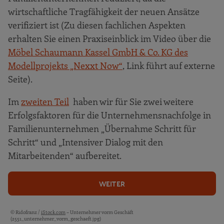
wirtschaftliche Tragfähigkeit der neuen Ansätze
verifiziert ist (Zu diesen fachlichen Aspekten
erhalten Sie einen Praxiseinblick im Video über die
Möbel Schaumann Kassel GmbH & Co. KG des
Modellprojekts „Nexxt Now“
, Link führt auf externe
Seite).
Im
zweiten Teil
haben wir für Sie zwei weitere
Erfolgsfaktoren für die Unternehmensnachfolge in
Familienunternehmen „Übernahme Schritt für
Schritt“ und „Intensiver Dialog mit den
Mitarbeitenden“ aufbereitet.
WEITER
© Ridofranz /
iStock.com
– Unternehmer vorm Geschäft
Bildquellen und Copyright-Hinweise
(2551_unternehmer_vorm_geschaeft.jpg)