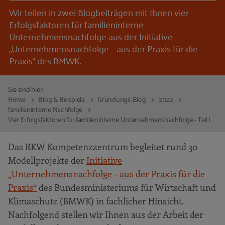
Wir teilen in zwei Blogbeiträgen mit Ihnen vier
Erfolgsfaktoren für familieninterne
Unternehmensnachfolge aus der Initiative
„Unternehmensnachfolge – aus der Praxis für die
Praxis“ des BMWK.
Sie sind hier:
Home
Blog & Beispiele
Gründungs-Blog
2022
familieninterne Nachfolge
Vier Erfolgsfaktoren für familieninterne Unternehmensnachfolge - Teil I
Das RKW Kompetenzzentrum begleitet rund 30
Modellprojekte der
Initiative
„Unternehmensnachfolge – aus der Praxis für die
Praxis“
des Bundesministeriums für Wirtschaft und
Klimaschutz (BMWK) in fachlicher Hinsicht.
Nachfolgend stellen wir Ihnen aus der Arbeit der