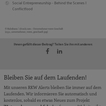
Social Entrepreneurship - Behind the Scenes |
Conflictfood
© Ridofranz /
iStock.com
– Unternehmer vorm Geschäft
Bildquellen und Copyright-Hinweise
(2551_unternehmer_vorm_geschaeft.jpg)
Ihnen gefällt dieser Beitrag? Teilen Sie ihn mit anderen:
Bleiben Sie auf dem Laufenden!
Mit unseren RKW Alerts bleiben Sie immer auf dem
Laufenden. Wir informieren Sie automatisch und
kostenlos, sobald es etwas Neues zum Projekt