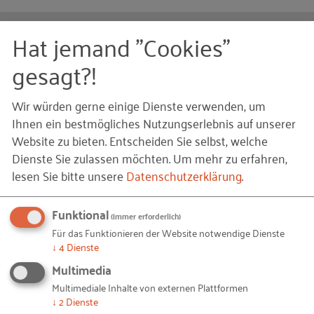
Ihnen gefällt dieser Beitrag? Teilen Sie ihn mit anderen:
Hat jemand "Cookies"
gesagt?!
Wir würden gerne einige Dienste verwenden, um
Bleiben Sie auf dem Laufenden!
Ihnen ein bestmögliches Nutzungserlebnis auf unserer
Website zu bieten. Entscheiden Sie selbst, welche
Mit unseren RKW Alerts bleiben Sie immer auf dem
Dienste Sie zulassen möchten.
Um mehr zu erfahren,
Laufenden. Wir informieren Sie automatisch und
lesen Sie bitte unsere
Datenschutzerklärung
.
kostenlos, sobald es etwas Neues zum Projekt
"
Unternehmensnachfolge
" auf unserer Website gibt.
Funktional
(immer erforderlich)
Alles, was Sie dafür brauchen, ist eine E-Mail-
Für das Funktionieren der Website notwendige Dienste
Adresse und 10 Sekunden Zeit.
↓
4
Dienste
Multimedia
IHRE E-MAIL-ADRESSE
Multimediale Inhalte von externen Plattformen
↓
2
Dienste