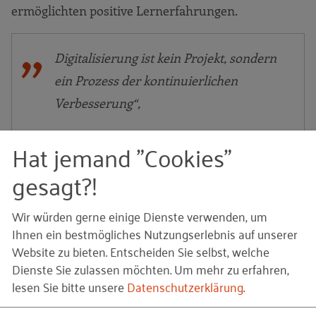
ermöglichten positive Lernerfahrungen.
Digitalisierung ist kein Projekt, sondern
ein Prozess der kontinuierlichen
Verbesserung“,
Hat jemand "Cookies"
konstatierte Ina Beck. Es gebe auch nicht das eine
gesagt?!
erfolgversprechende Konzept, vielmehr seien
Rahmenbedingungen zu berücksichtigen, etwa
Wir würden gerne einige Dienste verwenden, um
unterschiedliche Führungs- und
Ihnen ein bestmögliches Nutzungserlebnis auf unserer
Kommunikationskulturen. Neue Tools brauchten
Website zu bieten. Entscheiden Sie selbst, welche
zudem einen dauerhaften Service- und
Dienste Sie zulassen möchten.
Um mehr zu erfahren,
Ansprechpartner und nicht zuletzt müssten klare
lesen Sie bitte unsere
Datenschutzerklärung
.
Regeln zur digitalen Zusammenarbeit erarbeitet
werden, z.B. welchen Stellenwert die face-to-face-