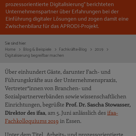
prozessorientierte Digitalisierung“ berichteten
Unternehmenspartner über Erfahrungen bei der
Einführung digitaler Lösungen und zogen damit eine
Zwischenbilanz für das APRODI-Projekt.
Sie sind hier:
Home
Blog & Beispiele
Fachkräfte-Blog
2019
Digitalisierung begreifbar machen
Über einhundert Gäste, darunter Fach- und
Führungskräfte aus der Unternehmenspraxis,
Vertreter*innen von Branchen- und
Sozialpartnerverbänden sowie wissenschaftlichen
Einrichtungen, begrüßte
Prof. Dr. Sascha Stowasser,
Direktor des ifaa
, am 5. Juni anlässlich des
ifaa-
Fachkolloquiums 2019
in Essen.
Unter dem Titel „Arbeits- und prozessorientierte