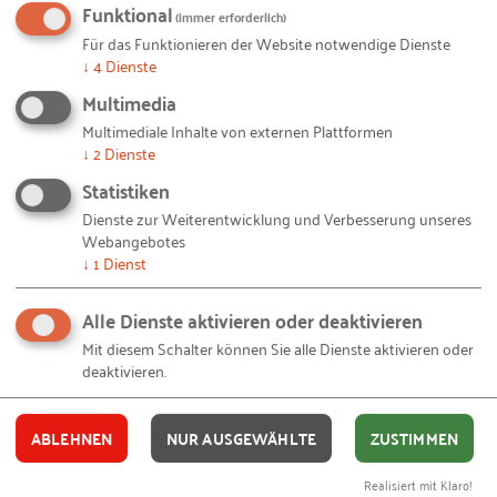
Funktional
(immer erforderlich)
Kommunikation haben soll.
Für das Funktionieren der Website notwendige Dienste
↓
4
Dienste
Friedrich Müller, Operations Manager der DuBay
Multimedia
Polymer GmbH
berichtete, dass die ausgeprägt
Multimediale Inhalte von externen Plattformen
beteiligungsorientierte Arbeitskultur des
↓
2
Dienste
Unternehmens (High Performance Works Culture)
Statistiken
durch eine digitale Lösung unterstützt werden soll.
Dienste zur Weiterentwicklung und Verbesserung unseres
Mit ein Auslöser für diese Entscheidung sei eine
Webangebotes
zunächst diffus wahrzunehmende Unzufriedenheit
↓
1
Dienst
in der Belegschaft gewesen, die unter anderem auf
Alle Dienste aktivieren oder deaktivieren
unzureichende bzw. „altmodische“
Kommunikationsmöglichkeiten im Schichtbetrieb
Mit diesem Schalter können Sie alle Dienste aktivieren oder
deaktivieren.
zurückgeführt wurde. Die Entwicklung einer
zeitgemäßeren
Kommunikationsplattform
auf MS-
SharePoint-Basis erschien sinnvoll. In den
ABLEHNEN
NUR AUSGEWÄHLTE
ZUSTIMMEN
vergangenen Monaten wurden mit fachlicher
Realisiert mit Klaro!
Begleitung des APRODI-Betriebsteams