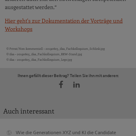
ausgestattet werden.“
Hier geht's zur Dokumentation der Vorträge und
Workshops
© Privat/Non-kommerziell – 20190605_ifaa_Fachkolloquium_Schlink.jpg
Bildquellen und Copyright-Hinweise
© ifaa – 20190605_ifaa_Fachkolloquium_RKW-Stand.jpg
© ifaa – 20190605_ifaa_Fachkolloquium_Lego.jpg
Ihnen gefällt dieser Beitrag? Teilen Sie ihn mit anderen:
Auch interessant
Wie die Generationen XYZ und KI die Candidate