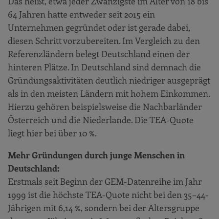
Das heißt, etwa jeder Zwanzigste im Alter von 18 bis
Gründungsverhalten der Migranten in
Deutschland
64 Jahren hatte entweder seit 2015 ein
Unternehmen gegründet oder ist gerade dabei,
Warum wird gegründet?
diesen Schritt vorzubereiten. Im Vergleich zu den
Die TEA-Gründungsmotive in den
Referenzländern belegt Deutschland einen der
einkommensstarken Ländern
hinteren Plätze. In Deutschland sind demnach die
Gründungsmotive in Deutschland
Gründungsaktivitäten deutlich niedriger ausgeprägt
Die Einschätzung der Gründungschancen
als in den meisten Ländern mit hohem Einkommen.
in den einkommensstarken Ländern
Hierzu gehören beispielsweise die Nachbarländer
Österreich und die Niederlande. Die TEA-Quote
Die Einschätzung der individuellen
liegt hier bei über 10 %.
Gründungsfähigkeiten in den einkommen-
starken Ländern
Mehr Gründungen durch junge Menschen in
Einfluss von Bildung und beruflichem
Deutschland:
Hintergrund
Erstmals seit Beginn der GEM-Datenreihe im Jahr
Was wird gegründet?
1999 ist die höchste TEA-Quote nicht bei den 35–44-
Jährigen mit 6,14 %, sondern bei der Altersgruppe
TEA-Quoten nach Technologieintensität in