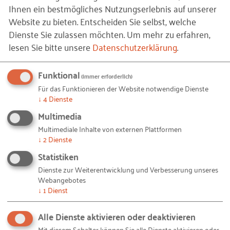
Ihnen ein bestmögliches Nutzungserlebnis auf unserer
Anteil der technologieintensiven Gründungen in
Website zu bieten. Entscheiden Sie selbst, welche
Deutschland höher als in den USA:
Dienste Sie zulassen möchten.
Um mehr zu erfahren,
Deutschland belegt bei der Betrachtung von
lesen Sie bitte unsere
Datenschutzerklärung
.
technologieintensiven Gründungen im Vergleich zu
ausgewählten Referenzländern mit hohem
Funktional
(immer erforderlich)
Einkommen einen Platz im Mittelfeld. Etwas mehr
Für das Funktionieren der Website notwendige Dienste
↓
4
Dienste
als 9 % der Gründungen weisen eine mittlere oder
hohe Technologieintensivität auf. Das
Multimedia
Vergleichsland mit dem höchsten Wert ist Irland
Multimediale Inhalte von externen Plattformen
↓
2
Dienste
mit 13,2 %. Am unteren Ende steht die USA mit
Statistiken
einem Wert von 5,2 %. Dieses Ergebnis ist ein Indiz
dafür, dass das Image von Gründungen in den USA
Dienste zur Weiterentwicklung und Verbesserung unseres
Webangebotes
von den anteilsmäßig wenigen Hightech-
↓
1
Dienst
Gründungen etwa in Kalifornien oder an der
Ostküste um Boston geprägt ist, aber der bei
Alle Dienste aktivieren oder deaktivieren
Weitem größte Teil der Gründungen in diesem Land
Mit diesem Schalter können Sie alle Dienste aktivieren oder