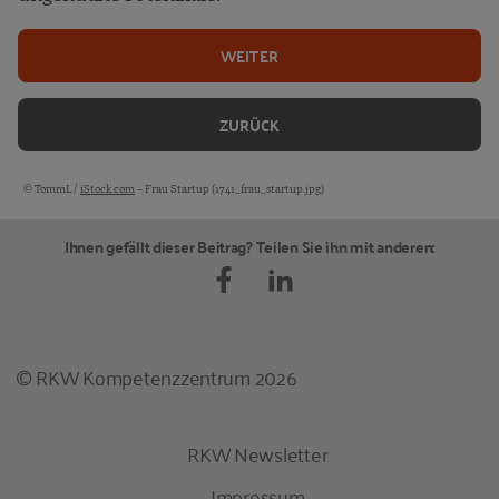
WEITER
ZURÜCK
© TommL /
iStock.com
– Frau Startup (1741_frau_startup.jpg)
Bildquellen und Copyright-Hinweise
Ihnen gefällt dieser Beitrag? Teilen Sie ihn mit anderen:
© RKW Kompetenzzentrum 2026
RKW Newsletter
Impressum