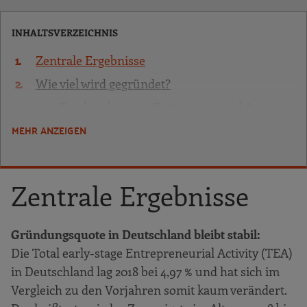
INHALTSVERZEICHNIS
Zentrale Ergebnisse
Wie viel wird gegründet?
Total early-stage Entrepreneurial Activity
(TEA)aller GEM-Länder
MEHR ANZEIGEN
Die zeitliche Entwicklung der TEA-Quote
in Deutschland
Zentrale Ergebnisse
Nascent Entrepreneurs („werdende
Gründer“) in den einkommensstarken
Ländern
Gründungsquote in Deutschland bleibt stabil:
Wer gründet?
Die Total early-stage Entrepreneurial Activity (TEA)
TEA-Quoten nach Alter und Geschlecht in
in Deutschland lag 2018 bei 4,97 % und hat sich im
den einkommensstarken Ländern
Vergleich zu den Vorjahren somit kaum verändert.