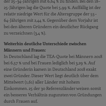
ausgewählten einkommensstarken
der 25–34-Jährigen mit 6,64 % zu finden. Bei den 18–
Ländern
25-Jährigen lag die Quote bei 5,99 %. Auffällig ist der
relativ niedrige Wert für die Altersgruppe der 55–
Erwartete Beschäftigungseffekte der
64-Jährigen mit 2,44 %. Gegenüber dem Vorjahr ist
Gründungen in einkommensstarken
Ländern
bei den älteren Gründern ein deutlicher Rückgang
zu verzeichnen (3,4 %).
In welchem Kontext wird gegründet?
Die Stärken und Schwächen des
Weiterhin deutliche Unterschiede zwischen
Gründungsstandortes Deutschland
Männern und Frauen:
In Deutschland lag die TEA-Quote bei Männern 2018
Betrachtung ausgewählter
gründungsbezogener
bei 6,57 % und bei Frauen lediglich bei 3,29 %. Auf
Rahmenbedingungen
eine Gründerin kamen in Deutschland 2018 exakt
zwei Gründer. Dieser Wert liegt deutlich über dem
Finanzierung
Mittelwert (1,61) aller Länder mit hohem
Arbeitsmarkt
Einkommen. 25 der 30 Referenzländer weisen somit
Marktdynamik und Marktzugang
ein besseres Verhältnis zugunsten von Gründungen
Wertschätzung neuer Produkte /
durch Frauen auf.