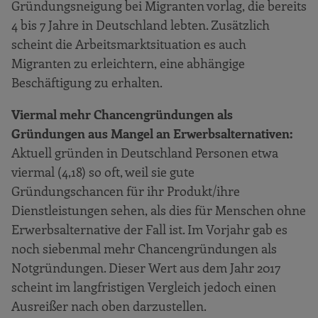
Monitor
Gründungsneigung bei Migranten vorlag, die bereits
Neues aus dem deutschen GEM-Team
4 bis 7 Jahre in Deutschland lebten. Zusätzlich
scheint die Arbeitsmarktsituation es auch
Anhang: GEM 2018 - Konzept, Methodik, Daten
Migranten zu erleichtern, eine abhängige
Die empirische Basis des GEM
Beschäftigung zu erhalten.
Bevölkerungsbefragung APS
Viermal mehr Chancengründungen als
Expertenbefragung NES
Gründungen aus Mangel an Erwerbsalternativen:
Zitierte Literatur und Quellen
Aktuell gründen in Deutschland Personen etwa
GEM Publikationen
viermal (4,18) so oft, weil sie gute
Gründungschancen für ihr Produkt/ihre
Am GEM beteiligte Länder im Jahre 2018
Dienstleistungen sehen, als dies für Menschen ohne
Die Autoren des GEM-Länderberichts
Erwerbsalternative der Fall ist. Im Vorjahr gab es
Deutschland
noch siebenmal mehr Chancengründungen als
Notgründungen. Dieser Wert aus dem Jahr 2017
scheint im langfristigen Vergleich jedoch einen
Ausreißer nach oben darzustellen.