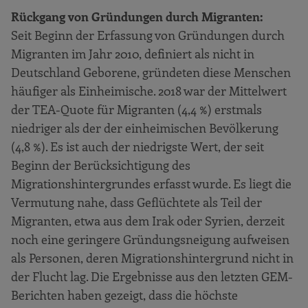
Dienstleistungen
Rückgang von Gründungen durch Migranten:
Ausgewählte Aspekte des Unternehmertums
Seit Beginn der Erfassung von Gründungen durch
Die Einschätzung der
Migranten im Jahr 2010, definiert als nicht in
gründungsbezogenen
Deutschland Geborene, gründeten diese Menschen
Rahmenbedingungen für
häufiger als Einheimische. 2018 war der Mittelwert
Familienunternehmen
der TEA-Quote für Migranten (4,4 %) erstmals
Die Einschätzung der
niedriger als der der einheimischen Bevölkerung
gründungsbezogenen
(4,8 %). Es ist auch der niedrigste Wert, der seit
Rahmenbedingungen für die Gig Economy
Beginn der Berücksichtigung des
Der Gründungsstandort Deutschland im
Migrationshintergrundes erfasst wurde. Es liegt die
internationalen Vergleich
Vermutung nahe, dass Geflüchtete als Teil der
Migranten, etwa aus dem Irak oder Syrien, derzeit
Handlungsempfehlungen
noch eine geringere Gründungsneigung aufweisen
Was ist GEM
als Personen, deren Migrationshintergrund nicht in
Ziele und Organisation des GEM
der Flucht lag. Die Ergebnisse aus den letzten GEM-
Neues aus dem Global Entrepreneurship
Berichten haben gezeigt, dass die höchste