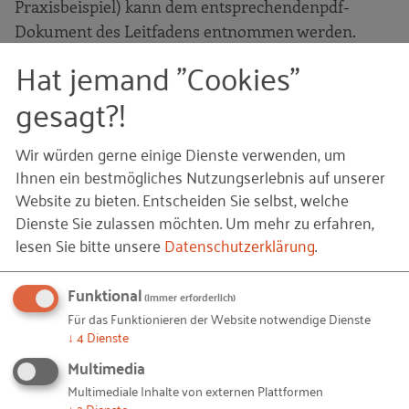
Praxisbeispiel) kann dem entsprechendenpdf-
Dokument des Leitfadens entnommen werden.
Hat jemand "Cookies"
Tool: Einschätzung des
gesagt?!
Kapazitätsrisikos der prioritären
Jobfamilien
Wir würden gerne einige Dienste verwenden, um
Ihnen ein bestmögliches Nutzungserlebnis auf unserer
Hier beantworten Sie gemeinsam im Führungskreis
Website zu bieten. Entscheiden Sie selbst, welche
die Frage:
Reichen die vorhandenen Mitarbeiter in
Dienste Sie zulassen möchten.
Um mehr zu erfahren,
lesen Sie bitte unsere
Datenschutzerklärung
.
unseren prioritären Jobfamilien zur Umsetzung
unserer Geschäftsziele aus?
Funktional
(immer erforderlich)
Dabei können Ihnen folgende weitere Fragen
Für das Funktionieren der Website notwendige Dienste
helfen: Ist mit
↓
4
Dienste
Rationalisierungs-/Erfahrungs-/Synergieeffekten
Multimedia
zu rechnen, so dass Sie im Verhältnis weniger
Multimediale Inhalte von externen Plattformen
Personal brauchen? Wächst der Umsatz
↓
2
Dienste