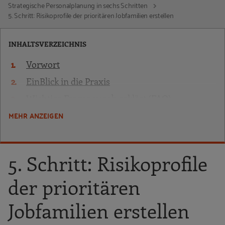
Strategische Personalplanung in sechs Schritten
5. Schritt: Risikoprofile der prioritären Jobfamilien erstellen
INHALTSVERZEICHNIS
Vorwort
EinBlick in die Praxis
Wichtige Fragen vorab geklärt (FAQ)
MEHR ANZEIGEN
Strategische Personalplanung begründet und
braucht Controlling
Strategische Personalplanung in sechs
5. Schritt: Risikoprofile
Schritten
Überblick über den Prozess
der prioritären
Vorbereitung
Jobfamilien erstellen
1. Schritt: Jobfamilien bilden