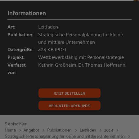
Informationen
Art:
Leitfaden
Publikation:
Strategische Personalplanung für kleine
und mittlere Unternehmen
Dateigröße:
424 KB (PDF)
Projekt:
Wettbewerbsfähig mit Personalstrategie
Verfasst
Kathrin Großheim, Dr. Thomas Hoffmann
von:
JETZT BESTELLEN
HERUNTERLADEN (PDF)
Sie sind hier:
Home
Angebot
Publikationen
Leitfaden
2014
Strategische Personalplanung für kleine und mittlere Unternehmen