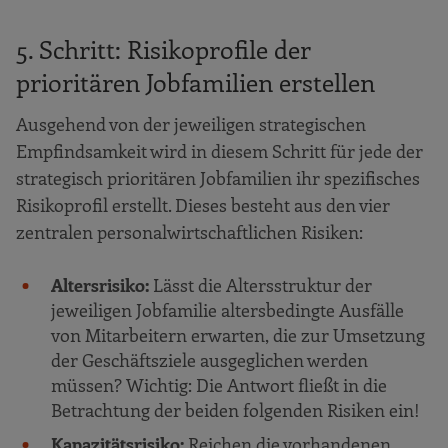
2. Schritt: Jobfamilien priorisieren
3. Schritt: Strategische Treiber
5. Schritt: Risikoprofile der
identifizieren
prioritären Jobfamilien erstellen
4. Schritt: Strategische Betroffenheit der
prioritären Jobfamilien analysieren
Ausgehend von der jeweiligen strategischen
Empfindsamkeit wird in diesem Schritt für jede der
5. Schritt: Risikoprofile der prioritären
strategisch prioritären Jobfamilien ihr spezifisches
Jobfamilien erstellen
Risikoprofil erstellt. Dieses besteht aus den vier
6. Schritt: Strategisch relevante
zentralen personalwirtschaftlichen Risiken:
Maßnahmen planen
Ausblick
Altersrisiko:
Lässt die Altersstruktur der
Literatur
jeweiligen Jobfamilie altersbedingte Ausfälle
von Mitarbeitern erwarten, die zur Umsetzung
der Geschäftsziele ausgeglichen werden
müssen? Wichtig: Die Antwort fließt in die
Betrachtung der beiden folgenden Risiken ein!
Kapazitätsrisiko:
Reichen die vorhandenen