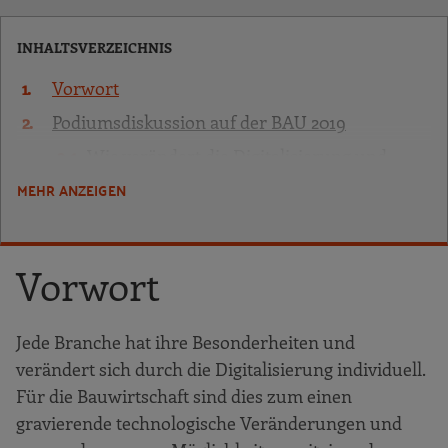
INHALTSVERZEICHNIS
Vorwort
Podiumsdiskussion auf der BAU 2019
Wie verändert die Digitalisierung und
speziell Building Information Modeling
MEHR ANZEIGEN
(BIM) die Bauarbeitswelt?
Welche Beschäftigtengruppen sind von der
Digitalisierung besonders betroffen,
Vorwort
welche Anforderungen kommen auf sie zu,
welche Probleme existieren und welche
Chancen bietet die Digitalisierung?
Jede Branche hat ihre Besonderheiten und
verändert sich durch die Digitalisierung individuell.
Wie können die Unternehmen mit diesem
Für die Bauwirtschaft sind dies zum einen
Transformationsprozess umgehen und
gravierende technologische Veränderungen und
welche Ansätze gibt es in der Aus- und