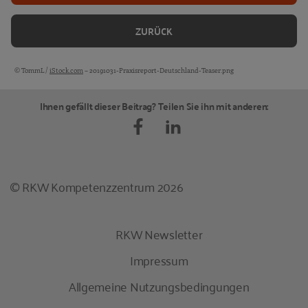
ZURÜCK
© TommL /
iStock.com
– 20191031-Praxisreport-Deutschland-Teaser.png
Bildquellen und Copyright-Hinweise
Ihnen gefällt dieser Beitrag? Teilen Sie ihn mit anderen:
© RKW Kompetenzzentrum 2026
RKW Newsletter
Impressum
Allgemeine Nutzungsbedingungen