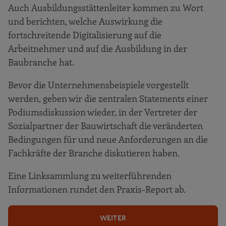
Auch Ausbildungsstättenleiter kommen zu Wort
Zusammenfassung der Ergebnisse
und berichten, welche Auswirkung die
Wie weit ist der Baumittelstand bei
fortschreitende Digitalisierung auf die
den Themen Digitalisierung und BIM?
Arbeitnehmer und auf die Ausbildung in der
Wie orientiert sich der Baumittelstand
Baubranche hat.
bei der Einführung von BIM
strategisch?
Bevor die Unternehmensbeispiele vorgestellt
werden, geben wir die zentralen Statements einer
Welche Folgen hat das modellbasierte
Bauen (BIM) für die Bau-Arbeitswelt?
Podiumsdiskussion wieder, in der Vertreter der
Sozialpartner der Bauwirtschaft die veränderten
Bedingungen für und neue Anforderungen an die
Fachkräfte der Branche diskutieren haben.
Eine Linksammlung zu weiterführenden
Informationen rundet den Praxis-Report ab.
WEITER