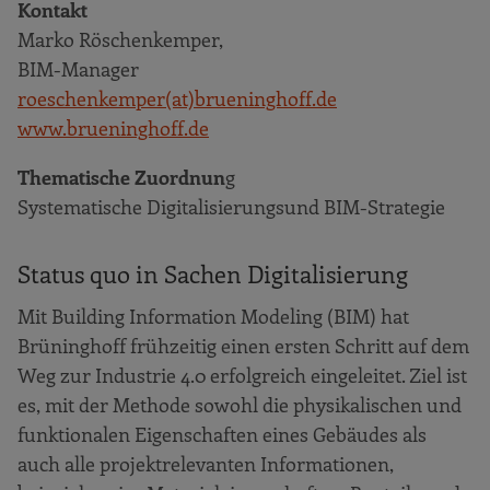
Hölzel Malerwerkstatt
Kontakt
Marko Röschenkemper,
Bauunternehmung Glöckle Holding GmbH
BIM-Manager
RAAB Baugesellschaft mbH & Co. KG
roeschenkemper(at)brueninghoff.de
Implenia Hochbau GmbH
www.brueninghoff.de
STRAGAG SE
Thematische Zuordnun
g
Das sagen Ausbildungszentren
Systematische Digitalisierungsund BIM-Strategie
Bildungszentren des Baugewerbes e. V.
Ausbildungsstätten Bau-ABC Rostrup und
Status quo in Sachen Digitalisierung
ABZ Mellendorf
Mit Building Information Modeling (BIM) hat
Unterstützung durch das Schaufenster
Brüninghoff frühzeitig einen ersten Schritt auf dem
Digitales Bauen im Kompetenzzentrum
Weg zur Industrie 4.0 erfolgreich eingeleitet. Ziel ist
Digitales Handwerk
es, mit der Methode sowohl die physikalischen und
Weiterführende Informationen
funktionalen Eigenschaften eines Gebäudes als
Anhang
auch alle projektrelevanten Informationen,