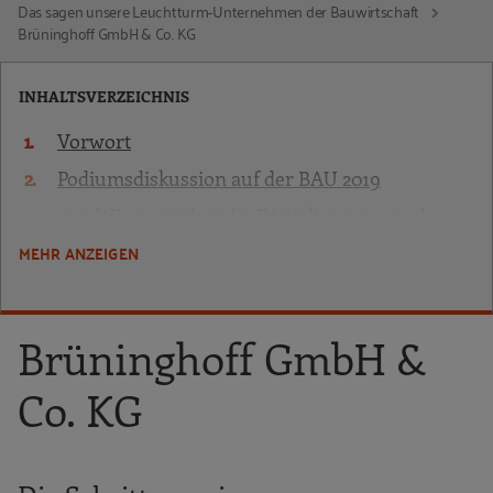
Das sagen unsere Leuchtturm-Unternehmen der Bauwirtschaft
Brüninghoff GmbH & Co. KG
INHALTSVERZEICHNIS
Vorwort
Podiumsdiskussion auf der BAU 2019
Wie verändert die Digitalisierung und
speziell Building Information Modeling
MEHR ANZEIGEN
(BIM) die Bauarbeitswelt?
Welche Beschäftigtengruppen sind von der
Digitalisierung besonders betroffen,
Brüninghoff GmbH &
welche Anforderungen kommen auf sie zu,
welche Probleme existieren und welche
Co. KG
Chancen bietet die Digitalisierung?
Wie können die Unternehmen mit diesem
Transformationsprozess umgehen und