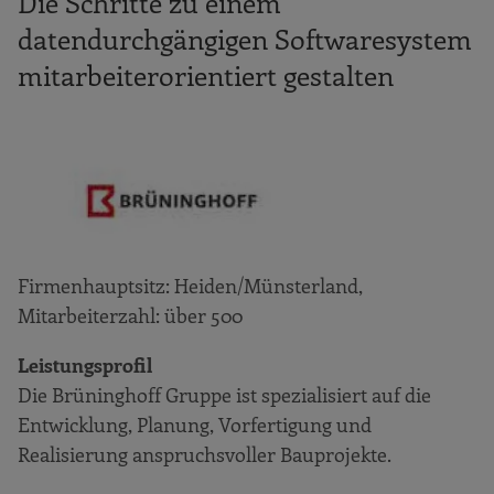
Die Schritte zu einem
welche Ansätze gibt es in der Aus- und
datendurchgängigen Softwaresystem
Weiterbildung?
mitarbeiterorientiert gestalten
Das ergab die Beschäftigungsstudie
10 Gründe, warum Sie BIM umsetzen
sollten
Die 10 größten Hemmnisse bei der
Einführung von BIM
Das sagen unsere Leuchtturm-Unternehmen
der Bauwirtschaft
Firmenhauptsitz: Heiden/Münsterland,
Mitarbeiterzahl: über 500
Steuer Tiefbau GmbH
Spanier & Wiedemann KG
Leistungsprofil
Brömer & Sohn GmbH
Die Brüninghoff Gruppe ist spezialisiert auf die
Entwicklung, Planung, Vorfertigung und
Brüninghoff GmbH & Co. KG
Realisierung anspruchsvoller Bauprojekte.
Schleiff Bauflächentechnik GmbH