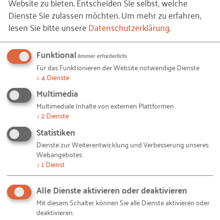
Website zu bieten. Entscheiden Sie selbst, welche
Anforderungen bewältigt wurden. Zudem erfolgte
Dienste Sie zulassen möchten.
Um mehr zu erfahren,
eine Definition von unternehmensübergreifenden,
lesen Sie bitte unsere
Datenschutzerklärung
.
einheitlichen Attributen, Strukturen und
Konventionen.
Funktional
(immer erforderlich)
Für das Funktionieren der Website notwendige Dienste
↓
4
Dienste
Hemmnisse und Chancen aus
Multimedia
Unternehmenssicht
Multimediale Inhalte von externen Plattformen
↓
2
Dienste
Zentrales Hemmnis bei der Einführung der
Statistiken
Arbeitsmethode BIM war bei dem mittelständischen
Dienste zur Weiterentwicklung und Verbesserung unseres
Bauunternehmen eindeutig die Komplexität der
Webangebotes
technischen Implementierung von Bestandsdaten
↓
1
Dienst
und der entsprechenden Software sowie der damit
Alle Dienste aktivieren oder deaktivieren
verbundene hohe Zeitaufwand.
Mit diesem Schalter können Sie alle Dienste aktivieren oder
Die Risiken und Hemmnisse in der
deaktivieren.