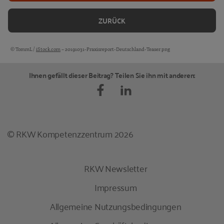
ZURÜCK
© TommL /
iStock.com
– 20191031-Praxisreport-Deutschland-Teaser.png
Bildquellen und Copyright-Hinweise
Ihnen gefällt dieser Beitrag? Teilen Sie ihn mit anderen:
© RKW Kompetenzzentrum 2026
RKW Newsletter
Impressum
Allgemeine Nutzungsbedingungen