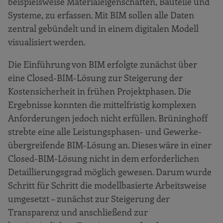
beispielsweise Materialeigenschaften, Bauteile und
Studie zur Beschäftigung und
Systeme, zu erfassen. Mit BIM sollen alle Daten
Digitalisierung in der Bauwirtschaft –
zentral gebündelt und in einem digitalen Modell
Zusammenfassung der Ergebnisse
visualisiert werden.
Wie weit ist der Baumittelstand bei
den Themen Digitalisierung und BIM?
Die Einführung von BIM erfolgte zunächst über
Wie orientiert sich der Baumittelstand
eine Closed-BIM-Lösung zur Steigerung der
bei der Einführung von BIM
Kostensicherheit in frühen Projektphasen. Die
strategisch?
Ergebnisse konnten die mittelfristig komplexen
Welche Folgen hat das modellbasierte
Anforderungen jedoch nicht erfüllen. Brüninghoff
Bauen (BIM) für die Bau-Arbeitswelt?
strebte eine alle Leistungsphasen- und Gewerke-
übergreifende BIM-Lösung an. Dieses wäre in einer
Closed-BIM-Lösung nicht in dem erforderlichen
Detaillierungsgrad möglich gewesen. Darum wurde
Schritt für Schritt die modellbasierte Arbeitsweise
umgesetzt – zunächst zur Steigerung der
Transparenz und anschließend zur