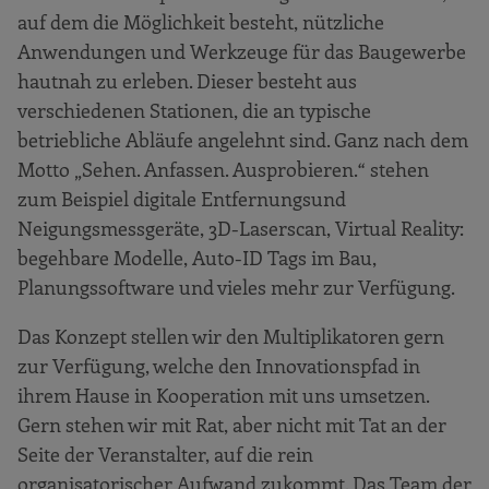
Hölzel Malerwerkstatt
auf dem die Möglichkeit besteht, nützliche
Bauunternehmung Glöckle Holding GmbH
Anwendungen und Werkzeuge für das Baugewerbe
hautnah zu erleben. Dieser besteht aus
RAAB Baugesellschaft mbH & Co. KG
verschiedenen Stationen, die an typische
Implenia Hochbau GmbH
betriebliche Abläufe angelehnt sind. Ganz nach dem
STRAGAG SE
Motto „Sehen. Anfassen. Ausprobieren.“ stehen
Das sagen Ausbildungszentren
zum Beispiel digitale Entfernungsund
Neigungsmessgeräte, 3D-Laserscan, Virtual Reality:
Bildungszentren des Baugewerbes e. V.
begehbare Modelle, Auto-ID Tags im Bau,
Ausbildungsstätten Bau-ABC Rostrup und
Planungssoftware und vieles mehr zur Verfügung.
ABZ Mellendorf
Unterstützung durch das Schaufenster
Das Konzept stellen wir den Multiplikatoren gern
Digitales Bauen im Kompetenzzentrum
zur Verfügung, welche den Innovationspfad in
Digitales Handwerk
ihrem Hause in Kooperation mit uns umsetzen.
Weiterführende Informationen
Gern stehen wir mit Rat, aber nicht mit Tat an der
Seite der Veranstalter, auf die rein
Anhang
organisatorischer Aufwand zukommt. Das Team der