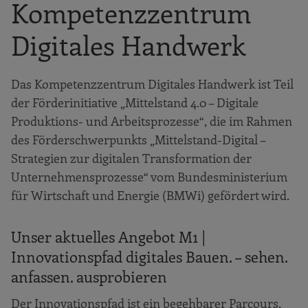
Kompetenzzentrum
welche Ansätze gibt es in der Aus- und
Weiterbildung?
Digitales Handwerk
Das ergab die Beschäftigungsstudie
10 Gründe, warum Sie BIM umsetzen
Das Kompetenzzentrum Digitales Handwerk ist Teil
sollten
der Förderinitiative „Mittelstand 4.0 – Digitale
Die 10 größten Hemmnisse bei der
Produktions- und Arbeitsprozesse“, die im Rahmen
Einführung von BIM
des Förderschwerpunkts „Mittelstand-Digital –
Das sagen unsere Leuchtturm-Unternehmen
Strategien zur digitalen Transformation der
der Bauwirtschaft
Unternehmensprozesse“ vom Bundesministerium
für Wirtschaft und Energie (BMWi) gefördert wird.
Steuer Tiefbau GmbH
Spanier & Wiedemann KG
Unser aktuelles Angebot M1 |
Brömer & Sohn GmbH
Innovationspfad digitales Bauen. – sehen.
Brüninghoff GmbH & Co. KG
anfassen. ausprobieren
Schleiff Bauflächentechnik GmbH
Der Innovationspfad ist ein begehbarer Parcours,