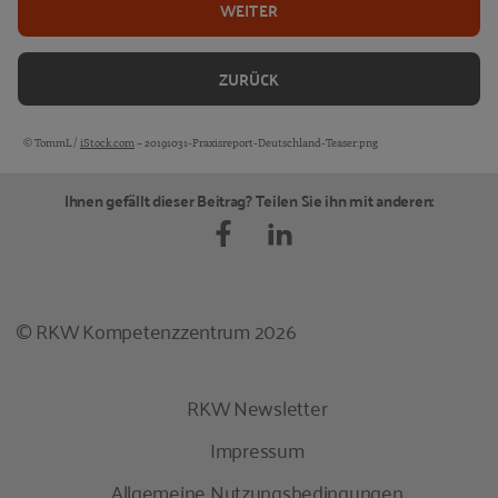
WEITER
ZURÜCK
© TommL /
iStock.com
– 20191031-Praxisreport-Deutschland-Teaser.png
Bildquellen und Copyright-Hinweise
Ihnen gefällt dieser Beitrag? Teilen Sie ihn mit anderen:
© RKW Kompetenzzentrum 2026
RKW Newsletter
Impressum
Allgemeine Nutzungsbedingungen