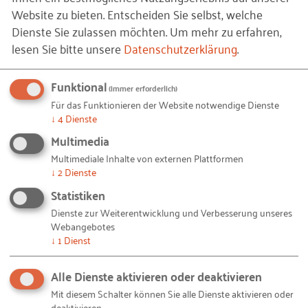
Struktur | Prozesse im Unternehmen |
Website zu bieten. Entscheiden Sie selbst, welche
Dienste Sie zulassen möchten.
Um mehr zu erfahren,
Veränderungsmanagement | Chancen und Risiken
lesen Sie bitte unsere
Datenschutzerklärung
.
der Digitalisierung | digitale Projektabwicklung |
digitale Werkzeuge | Best Practice-Beispiele
Funktional
(immer erforderlich)
M2.2 | Prozesse - Arbeitsabläufe strukturieren und
Für das Funktionieren der Website notwendige Dienste
visualisieren
↓
4
Dienste
Wie können Arbeitsabläufe strukturiert
Multimedia
angegangen werden, um digitale Werkzeuge im
Multimediale Inhalte von externen Plattformen
↓
2
Dienste
Bereich Soft- und Hardware zum Einsatz zu
bringen? Erforschen Sie den projektbezogenen
Statistiken
Informationsfluss und das Prozessmanagement im
Dienste zur Weiterentwicklung und Verbesserung unseres
Webangebotes
Hinblick auf die eigene digitale Transformation.
↓
1
Dienst
Inhalte: Arbeitsabläufe in der
Unternehmensstruktur | Möglichkeiten der
Alle Dienste aktivieren oder deaktivieren
Optimierung | Chancen durch standardisierten
Mit diesem Schalter können Sie alle Dienste aktivieren oder
Prozessabläufe | Wie geht es jetzt weiter?
deaktivieren.