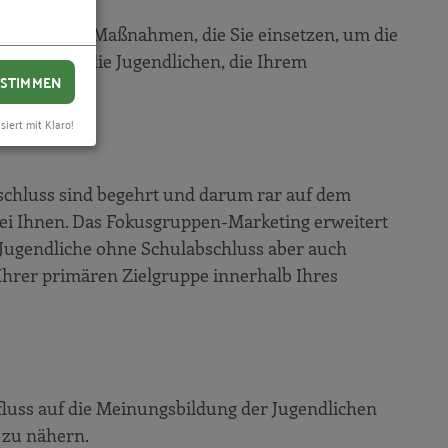
emnach alle Maßnahmen, die Sie einsetzen, um die
eht es um die Jugendlichen, die Ihrem
STIMMEN
siert mit Klaro!
schluss sind begehrt und darum rar auf dem
ei Ihnen. Das Fokusgruppen-Marketing erweitert
r Jugendliche ohne Schulabschluss aber auch
hrer primären Zielgruppe innerhalb Ihres
nfluss auf die Meinungsbildung der Jugendlichen
 zu nähern.