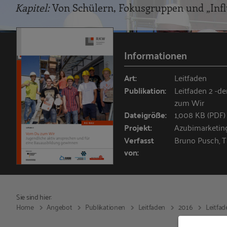
Kapitel:
Von Schülern, Fokusgruppen und „Inf
Informationen
Art:
Leitfaden
Publikation:
Leitfaden 2 -d
zum Wir
Dateigröße:
1,008 KB (PDF)
Projekt:
Azubimarketin
Verfasst
Bruno Pusch, T
von:
Sie sind hier:
Home
Angebot
Publikationen
Leitfaden
2016
Leitfa