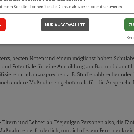
 diesem Schalter können Sie alle Dienste aktivieren oder deaktivieren.
hrer aktiven Bewerbersuche. Schülermarketing umfasst d
unternehmen zu erreichen und zu gewinnen. Und zwar g
N
NUR AUSGEWÄHLTE
ZU
Reali
etenz, besten Noten und einem möglichst hohen Schulab
und Potentiale für eine Ausbildung am Bau und damit b
ance: Relevanz und Authentizität
tifizieren und anzusprechen z. B. Studienabbrecher ode
auch andere Maßnahmen geboten als für die Ansprache I
e Eltern und Lehrer ab. Diejenigen Personen also, die Ei
e Maßnahmen erforderlich, um sich diesem Personenkreis