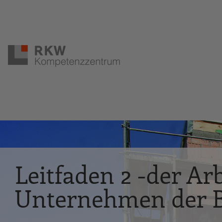
Zur Navigation springen
Zum Hauptinhalt springen
Leitfaden 2 -der A
Unternehmen der B