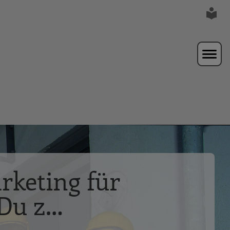
rketing für
 Du z…