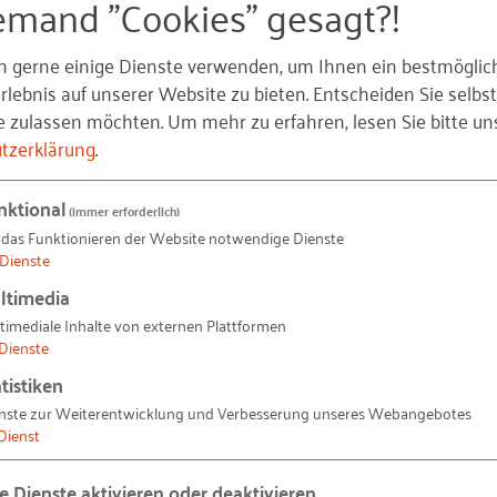
emand "Cookies" gesagt?!
n gerne einige Dienste verwenden, um Ihnen ein bestmöglic
lebnis auf unserer Website zu bieten. Entscheiden Sie selbst
e zulassen möchten.
Um mehr zu erfahren, lesen Sie bitte un
tzerklärung
.
nktional
(immer erforderlich)
 das Funktionieren der Website notwendige Dienste
gendlichen
Dienste
n?
ltimedia
sgruppen und „Influ
timediale Inhalte von externen Plattformen
Dienste
“
tistiken
 eine Zielgruppe ausgerichtet sein. Denn es gibt mehrer
nste zur Weiterentwicklung und Verbesserung unseres Webangebotes
e:
Dienst
e Bauausbildung gewinnen?
le Dienste aktivieren oder deaktivieren