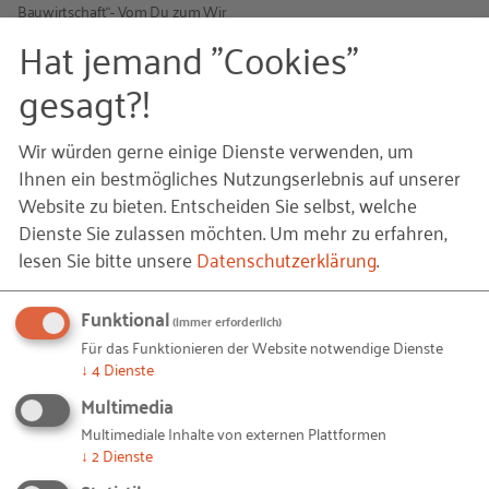
Bauwirtschaft“- Vom Du zum Wir
Hat jemand "Cookies"
Der Leitfaden informiert Bauunternehmen wie
gesagt?!
Jugendliche aktiv angesprochen werden können,
um sie für eine Bauausbildung zu begeistern. Es
Wir würden gerne einige Dienste verwenden, um
werden von der ersten Berufsorientierung bis zum
Ihnen ein bestmögliches Nutzungserlebnis auf unserer
Ausbildungsbeginn bewährte Wege und neue Ideen
Website zu bieten. Entscheiden Sie selbst, welche
für eine erfolgreiche Ansprache beschrieben. Auch
Dienste Sie zulassen möchten.
Um mehr zu erfahren,
der Kontakt zu Schulen und Eltern wird in diesem
lesen Sie bitte unsere
Datenschutzerklärung
.
Leitfaden behandelt, ebenso wie der richtige
Umgang mit den Sozialen Medien.
Funktional
(immer erforderlich)
Für das Funktionieren der Website notwendige Dienste
Dieser Leitfaden Nr. 2 ist Bestandteil der
↓
4
Dienste
Arbeitsmappe „Azubimarketing für Unternehmen
Multimedia
der Bauwirtschaft“.
Multimediale Inhalte von externen Plattformen
↓
2
Dienste
Weitere Bestandteile sind die Leitfäden: