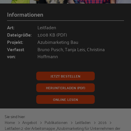
Informationen
Art:
Leitfaden
Dateigröße:
1,008 KB (PDF)
Projekt:
Azubimarketing Bau
Verfasst
Bruno Pusch, Tanja Leis, Christina
von:
Hoffmann
JETZT BESTELLEN
HERUNTERLADEN (PDF)
ONLINE LESEN
Sie sind hier:
Home
Angebot
Publikationen
Leitfaden
2016
Leitfaden 2 -der Arbeitsmappe „Azubimarketing für Unternehmen der