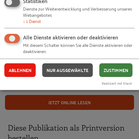
Statistiken
Leitfaden 1:
Bauberufe haben Zukunft Als
Dienste zur Weiterentwicklung und Verbesserung unseres
Webangebotes
attraktiver Ausbildungsbetrieb bei Jugendlichen
↓
1
Dienst
groß rauskommen
Alle Dienste aktivieren oder deaktivieren
Leitfaden 3:
In den Baubetrieb reinschnuppern Das
Mit diesem Schalter können Sie alle Dienste aktivieren oder
Schülerpraktikum und die Zeit danach nutzen, um
deaktivieren.
Azubis für einen Bauberuf zu gewinnen
Leitfaden 4:
Kreativität ist Trumpf Beispiele, wie
ABLEHNEN
NUR AUSGEWÄHLTE
ZUSTIMMEN
Bauunternehmen mit pfiffigem Azubimarketing
Realisiert mit Klaro!
und Ideen auffallen
JETZT ONLINE LESEN
Diese Publikation als Printversion
bestellen