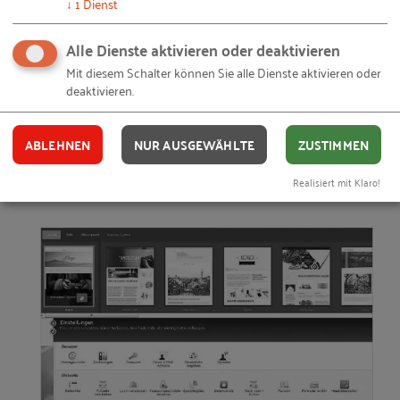
↓
1
Dienst
TIPP:
Nehmen Sie sich die Zeit und schauen sich
Alle Dienste aktivieren oder deaktivieren
die Homepagebeispiele der Anbieter an. Mit
Mit diesem Schalter können Sie alle Dienste aktivieren oder
deaktivieren.
einfachen Mitteln und relativ geringem Aufwand
erzielt man beachtliche Ergebnisse. In Leitfaden 4
finden Sie das Beispiel Bau-Fritz GmbH & Co. KG
ABLEHNEN
NUR AUSGEWÄHLTE
ZUSTIMMEN
für eine gelungene Azubiseite.
Realisiert mit Klaro!