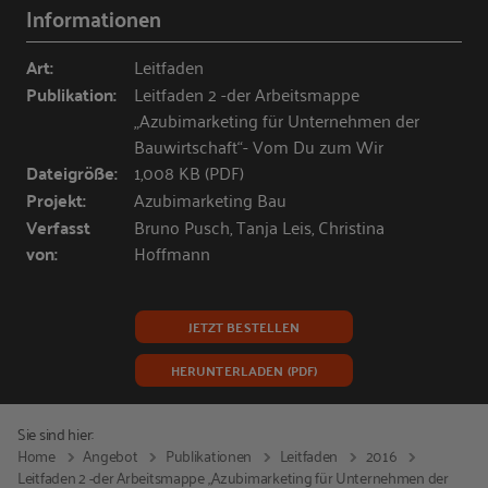
Informationen
Art:
Leitfaden
Publikation:
Leitfaden 2 -der Arbeitsmappe
„Azubimarketing für Unternehmen der
Bauwirtschaft“- Vom Du zum Wir
Dateigröße:
1,008 KB (PDF)
Projekt:
Azubimarketing Bau
Verfasst
Bruno Pusch, Tanja Leis, Christina
von:
Hoffmann
JETZT BESTELLEN
HERUNTERLADEN (PDF)
Sie sind hier:
Home
Angebot
Publikationen
Leitfaden
2016
Leitfaden 2 -der Arbeitsmappe „Azubimarketing für Unternehmen der