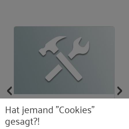
‹
›
Hat jemand "Cookies"
gen
Intuitionstraining
gesagt?!