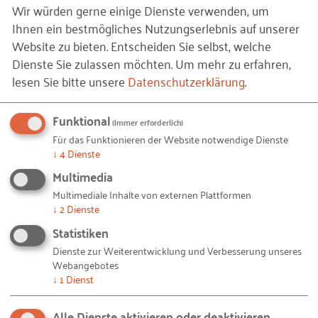
Wir würden gerne einige Dienste verwenden, um
TERLADEN
HERUNTERLADEN
Ihnen ein bestmögliches Nutzungserlebnis auf unserer
Website zu bieten. Entscheiden Sie selbst, welche
Dienste Sie zulassen möchten.
Um mehr zu erfahren,
lesen Sie bitte unsere
Datenschutzerklärung
.
Funktional
(immer erforderlich)
Für das Funktionieren der Website notwendige Dienste
↓
4
Dienste
Multimedia
Kontakt
Multimediale Inhalte von externen Plattformen
↓
2
Dienste
Statistiken
Dienste zur Weiterentwicklung und Verbesserung unseres
Webangebotes
↓
1
Dienst
Alle Dienste aktivieren oder deaktivieren