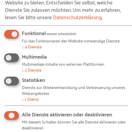
Website zu bieten. Entscheiden Sie selbst, welche
Termin: Donnerstag, 9. Mai 2019, 10:00
Dienste Sie zulassen möchten.
Um mehr zu erfahren,
bis 16:00 Uhr
lesen Sie bitte unsere
Datenschutzerklärung
.
Ort: Bundesministerium für Wirtschaft
Funktional
(immer erforderlich)
und Energie, 10115 Berlin, Ludwig-
Für das Funktionieren der Website notwendige Dienste
Erhard-Saal (Einlass über Invalidenstr.
↓
4
Dienste
48)
Multimedia
Multimediale Inhalte von externen Plattformen
↓
2
Dienste
Statistiken
Dienste zur Weiterentwicklung und Verbesserung unseres
Webangebotes
Weitere Informationen zum Programm und zur
↓
1
Dienst
Anmeldung finden Sie hier:
Alle Dienste aktivieren oder deaktivieren
https://www.bmwi.de/Redaktion/DE/Veranstaltunge
Mit diesem Schalter können Sie alle Dienste aktivieren oder
n/2019/20190509-konferenz-moderne-digitale-
deaktivieren.
verwaltung.html