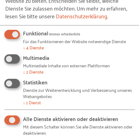
Website zu bieten. Entscheiden Sie selbst, welche
Fördermittel, Sozialversicherung und Rechtsfragen
Dienste Sie zulassen möchten.
Um mehr zu erfahren,
besprochen.
lesen Sie bitte unsere
Datenschutzerklärung
.
Auch der Kontakt von Gründern zur etablierten
Funktional
Wirtschaft der Region ist für die
(immer erforderlich)
Für das Funktionieren der Website notwendige Dienste
Gemeinschaftsinitiative von Bedeutung und wird als
↓
4
Dienste
für beide Seiten relevant gesehen. So findet eine
Multimedia
Kontaktvermittlung zwischen Gründern und
Multimediale Inhalte von externen Plattformen
etablierten Unternehmen statt (z. B. im Rahmen des
↓
2
Dienste
Jungunternehmerstammtischs) und die Initiative
Statistiken
steht in ständigem Kontakt mit
Dienste zur Weiterentwicklung und Verbesserung unseres
Unternehmensvertretungen wie den Kammern und
Webangebotes
dem Arbeitgeberverband Niedersachsen Metall.
↓
1
Dienst
Den Erfolg ihrer Aktivitäten misst das Netzwerk
Alle Dienste aktivieren oder deaktivieren
durch die Akzeptanz und Inanspruchnahme des
Mit diesem Schalter können Sie alle Dienste aktivieren oder
Gründerlotsen und des Netzwerks durch die
deaktivieren.