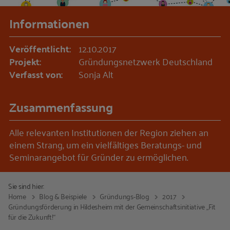
Informationen
Veröffentlicht:
12.10.2017
Projekt:
Gründungsnetzwerk Deutschland
Verfasst von:
Sonja Alt
Zusammenfassung
Alle relevanten Institutionen der Region ziehen an
einem Strang, um ein vielfältiges Beratungs- und
Seminarangebot für Gründer zu ermöglichen.
Sie sind hier:
Home
Blog & Beispiele
Gründungs-Blog
2017
Gründungsförderung in Hildesheim mit der Gemeinschaftsinitiative „Fit
für die Zukunft!“