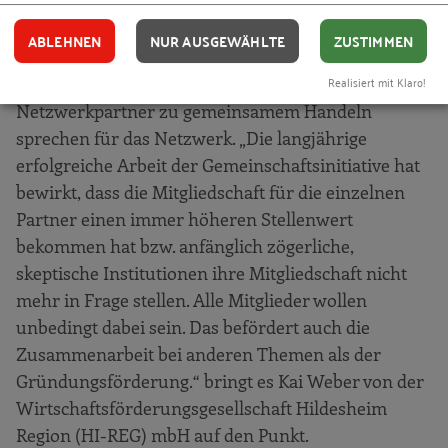
Gründer in der Region Hildesheim und auf Seite der
Partner durch die Zufriedenheit mit der
ABLEHNEN
NUR AUSGEWÄHLTE
ZUSTIMMEN
Zusammenarbeit. Auch die große Stabilität des
Realisiert mit Klaro!
Netzwerks und die Verpflichtung der
Netzwerkpartner zu gemeinsamem Handeln
sprechen für das Netzwerk. „Die langjährige
erfolgreiche Arbeit der Gemeinschaftsinitiative hat
bewirkt, dass die Mitgliedschaft für die einzelnen
Partner einen immer höheren Stellenwert
bekommen hat bzw. anfänglich zögerliche,
skeptische Institutionen ihre Mitgliedschaft nicht
mehr in Frage stellen. Alle Mitglieder wollen
unbedingt dabei sein. Das befördert auch die
Zusammenarbeit bei anderen Themen als der
Gründungsförderung.“ bringt es Kai Weber von der
Wirtschaftsförderungsgesellschaft Hildesheim
Region (HI-REG) mbH auf den Punkt.