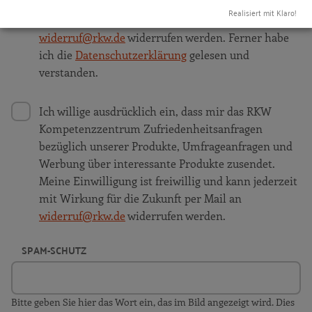
Einwilligung ist freiwillig und kann jederzeit mit
Realisiert mit Klaro!
Wirkung für die Zukunft per Mail an
widerruf@rkw.de
widerrufen werden. Ferner habe
ich die
Datenschutzerklärung
gelesen und
verstanden.
Ich willige ausdrücklich ein, dass mir das RKW
Kompetenzzentrum Zufriedenheitsanfragen
bezüglich unserer Produkte, Umfrageanfragen und
Werbung über interessante Produkte zusendet.
Meine Einwilligung ist freiwillig und kann jederzeit
mit Wirkung für die Zukunft per Mail an
widerruf@rkw.de
widerrufen werden.
SPAM-SCHUTZ
Bitte geben Sie hier das Wort ein, das im Bild angezeigt wird. Dies