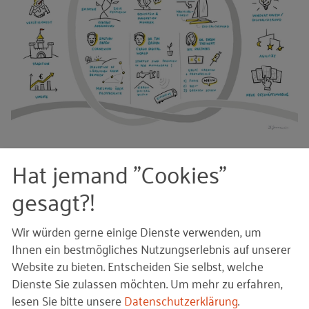
© iStock_gremlin /
iStock.com
– Abstrakte Würfel/Stadt (3008_abstrakte-wuerfel-
Bildquellen und Copyright-Hinweise
Hat jemand "Cookies"
stadt.jpg)
gesagt?!
Ihnen gefällt dieser Beitrag? Teilen Sie ihn mit anderen:
Wir würden gerne einige Dienste verwenden, um
Ihnen ein bestmögliches Nutzungserlebnis auf unserer
Website zu bieten. Entscheiden Sie selbst, welche
Dienste Sie zulassen möchten.
Um mehr zu erfahren,
Bleiben Sie auf dem Laufenden!
lesen Sie bitte unsere
Datenschutzerklärung
.