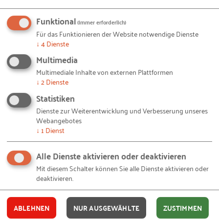
Mit unseren RKW Alerts bleiben Sie immer auf dem
Funktional
Laufenden. Wir informieren Sie automatisch und
(immer erforderlich)
kostenlos, sobald es etwas Neues zum Projekt
Für das Funktionieren der Website notwendige Dienste
↓
4
Dienste
"
Startup meets Mittelstand
" auf unserer Website
Multimedia
gibt. Alles, was Sie dafür brauchen, ist eine E-Mail-
Adresse und 10 Sekunden Zeit.
Multimediale Inhalte von externen Plattformen
↓
2
Dienste
IHRE E-MAIL-ADRESSE
Statistiken
Dienste zur Weiterentwicklung und Verbesserung unseres
Webangebotes
↓
1
Dienst
Ich akzeptiere die
Nutzungsbedingungen
.
Alle Dienste aktivieren oder deaktivieren
Mit diesem Schalter können Sie alle Dienste aktivieren oder
Ja, ich stimme zu, dass das RKW
deaktivieren.
Kompetenzzentrum meine persönlichen Daten
zum oben genannten Zweck sowie zur Erzeugung
ABLEHNEN
NUR AUSGEWÄHLTE
ZUSTIMMEN
eines kostenlosen Nutzerkontos verwendet. Meine