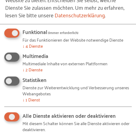
Dienste Sie zulassen möchten.
Um mehr zu erfahren,
Gerne beraten wir Sie auch bei Ihrer Bewerbung -
lesen Sie bitte unsere
Datenschutzerklärung
.
melden Sie sich einfach telefonisch (06196 495 2820)
oder per Mail an enterpriseaward(at)rkw.de bei uns.
Funktional
(immer erforderlich)
Für das Funktionieren der Website notwendige Dienste
↓
4
Dienste
© m-imagephotography /
iStock.com
– EEPA 2022 Frau Schlüssel
Bildquellen und Copyright-Hinweise
(2456_eepa_2022_frau_schluessel.jpg)
Multimedia
Multimediale Inhalte von externen Plattformen
↓
2
Dienste
Nehmen auch Sie teil!
Statistiken
Gerne beraten und unterstützen wir Sie bei Ihrer Bewerbung - melden
Dienste zur Weiterentwicklung und Verbesserung unseres
Sie sich einfach bei uns.
Webangebotes
↓
1
Dienst
KUMMER(AT)RKW.DE
Alle Dienste aktivieren oder deaktivieren
Mit diesem Schalter können Sie alle Dienste aktivieren oder
deaktivieren.
Ju