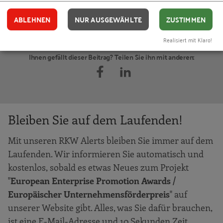
Juliane Kummer
Gründung / Referentin
ABLEHNEN
NUR AUSGEWÄHLTE
ZUSTIMMEN
Kontakt
06196 495-2820
Realisiert mit Klaro!
Ihnen gefällt dieser Beitrag? Teilen Sie ihn mit anderen:
Bleiben Sie auf dem Laufenden!
Mit unseren RKW Alerts bleiben Sie immer auf dem
Laufenden. Wir informieren Sie automatisch und
kostenlos, sobald es etwas Neues zum Projekt
"
European Enterprise Promotion Awards /
Europäischer Unternehmensförderpreis
" auf
unserer Website gibt. Alles, was Sie dafür brauchen,
ist eine E-Mail-Adresse und 10 Sekunden Zeit.