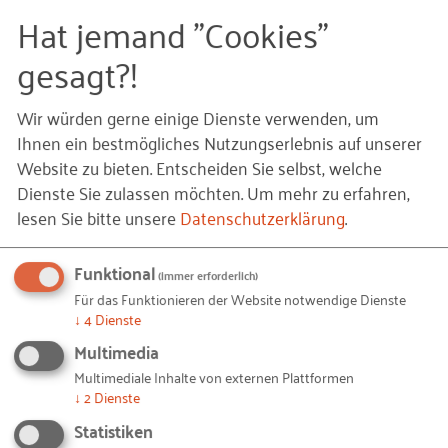
Crowdfunding-Projekten
Hat jemand "Cookies"
gesagt?!
Anschaulicher wird es mit drei Beispielen von
Energiegründern, die ihr Wachstum über
Wir würden gerne einige Dienste verwenden, um
unterschiedliche Crowdfunding-Plattformen
Ihnen ein bestmögliches Nutzungserlebnis auf unserer
finanziert haben. Alle drei Unternehmen existierten
Website zu bieten. Entscheiden Sie selbst, welche
bereits und waren zum Start des Crowdfundings
Dienste Sie zulassen möchten.
Um mehr zu erfahren,
auf dem jeweiligen Markt aktiv.
lesen Sie bitte unsere
Datenschutzerklärung
.
DZ-4
Funktional
(immer erforderlich)
Für das Funktionieren der Website notwendige Dienste
Im Sommer 2014 konnte
DZ-4
aus Hamburg, ein
↓
4
Dienste
Leasing-Anbieter für Photovoltaik-Anlagen, auf der
Multimedia
Plattform Econeers
180.000,- € von 143 Investoren
Multimediale Inhalte von externen Plattformen
einsammeln. Econeers ist ein Ableger von
↓
2
Dienste
Seedmatch, der größten deutschen Plattform zur
Statistiken