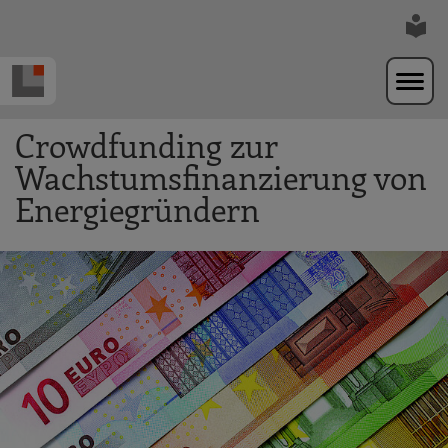
Zur Navigation springen
Zum Hauptinhalt springen
Crowdfunding zur
Wachstumsfinanzierung von
Energiegründern