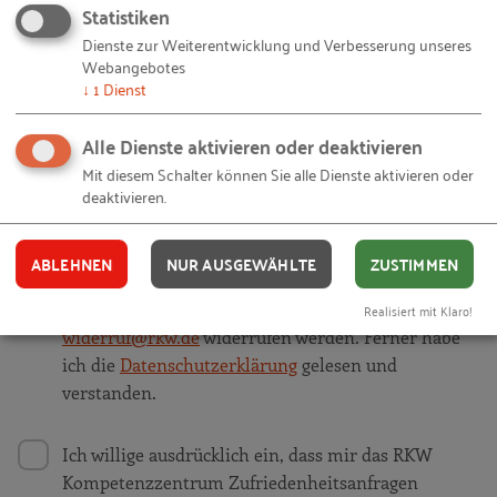
Statistiken
Dienste zur Weiterentwicklung und Verbesserung unseres
Webangebotes
↓
1
Dienst
Ich akzeptiere die
Nutzungsbedingungen
.
Alle Dienste aktivieren oder deaktivieren
Ja, ich stimme zu, dass das RKW
Mit diesem Schalter können Sie alle Dienste aktivieren oder
deaktivieren.
Kompetenzzentrum meine persönlichen Daten
zum oben genannten Zweck sowie zur Erzeugung
eines kostenlosen Nutzerkontos verwendet. Meine
ABLEHNEN
NUR AUSGEWÄHLTE
ZUSTIMMEN
Einwilligung ist freiwillig und kann jederzeit mit
Wirkung für die Zukunft per Mail an
Realisiert mit Klaro!
widerruf@rkw.de
widerrufen werden. Ferner habe
ich die
Datenschutzerklärung
gelesen und
verstanden.
Ich willige ausdrücklich ein, dass mir das RKW
Kompetenzzentrum Zufriedenheitsanfragen