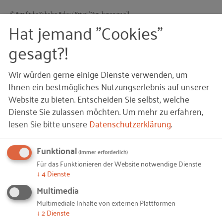
© Berufliche Schulen Bebra / Privat/Non-kommerziell –
Bildquellen und Copyright-Hinweise
161222_Bebra_Unternehmerin_mit_Schuelern_im_Gespraech.jpg
Hat jemand "Cookies"
gesagt?!
Ihnen gefällt dieser Beitrag? Teilen Sie ihn mit anderen:
Wir würden gerne einige Dienste verwenden, um
Ihnen ein bestmögliches Nutzungserlebnis auf unserer
Website zu bieten. Entscheiden Sie selbst, welche
Bleiben Sie auf dem Laufenden!
Dienste Sie zulassen möchten.
Um mehr zu erfahren,
lesen Sie bitte unsere
Datenschutzerklärung
.
Mit unseren RKW Alerts bleiben Sie immer auf dem
Laufenden. Wir informieren Sie automatisch und
Funktional
(immer erforderlich)
kostenlos, sobald es etwas Neues zum Projekt
Für das Funktionieren der Website notwendige Dienste
"
Gründungswoche Deutschland
" auf unserer
↓
4
Dienste
Website gibt. Alles, was Sie dafür brauchen, ist eine
Multimedia
E-Mail-Adresse und 10 Sekunden Zeit.
Multimediale Inhalte von externen Plattformen
↓
2
Dienste
IHRE E-MAIL-ADRESSE