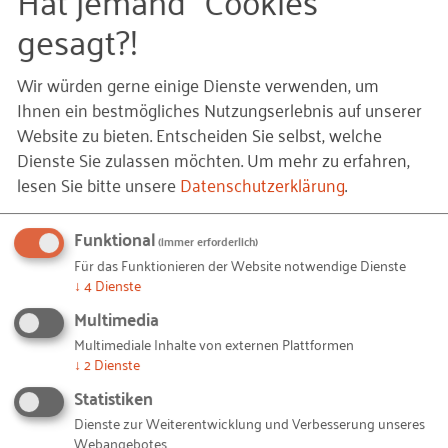
eingebettet in das
Zentrum für Entrepreneurship
gesagt?!
der Universität, berichten von den Potenzialen für
Gründungen und Startups in der Region.
Wir würden gerne einige Dienste verwenden, um
Ihnen ein bestmögliches Nutzungserlebnis auf unserer
Vor allem durch die Entwicklungen im Bereich des
Website zu bieten. Entscheiden Sie selbst, welche
Remote Work und der Digitalisierung lassen sich
Dienste Sie zulassen möchten.
Um mehr zu erfahren,
viele Geschäftsmodelle mit Laptop und 5G dort
lesen Sie bitte unsere
Datenschutzerklärung
.
umsetzen, wo es besonders schön ist. Die Region
Rostock und das Bundesland Mecklenburg-
Funktional
Vorpommern können von diesem Trend profitieren.
(immer erforderlich)
Für das Funktionieren der Website notwendige Dienste
Die Entwicklung von gründungsfreundlichen
↓
4
Dienste
Rahmenbedingungen ist allerdings eine kleinteilige
Multimedia
und langwierige, da die Infrastruktur und die
Multimediale Inhalte von externen Plattformen
Netzwerke von etablierten Unternehmen nicht so
↓
2
Dienste
ausgeprägt sind, wie in anderen Regionen. Für
Statistiken
Personen mit Gestaltungswillen bieten sich dafür
Dienste zur Weiterentwicklung und Verbesserung unseres
aber vielfältige Chancen und
Webangebotes