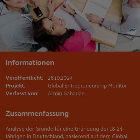
Informationen
Veröffentlicht:
28.10.2024
Projekt:
Global Entrepreneurship Monitor
Verfasst von:
Armin Baharian
Zusammenfassung
Analyse der Gründe für eine Gründung der 18-24–
Jährigen in Deutschland, basierend auf dem Global