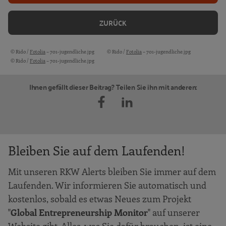
ZURÜCK
© Rido /
Fotolia
– 701-jugendliche.jpg
© Rido /
Fotolia
– 701-jugendliche.jpg
Bildquellen und Copyright-Hinweise
© Rido /
Fotolia
– 701-jugendliche.jpg
Ihnen gefällt dieser Beitrag? Teilen Sie ihn mit anderen:
Bleiben Sie auf dem Laufenden!
Mit unseren RKW Alerts bleiben Sie immer auf dem
Laufenden. Wir informieren Sie automatisch und
kostenlos, sobald es etwas Neues zum Projekt
"
Global Entrepreneurship Monitor
" auf unserer