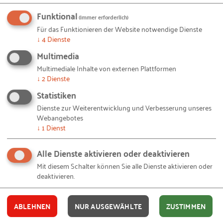
Nachhaltigkeit ein wichtiges Ziel
Funktional
(immer erforderlich)
Für das Funktionieren der Website notwendige Dienste
Von den 18-24-Jährigen Gründungspersonen geben
↓
4
Dienste
in 2023 insgesamt gut 60% an, durch die Beachtung
Multimedia
der Umwelt bei Zukunftsentscheidungen für ihr
Multimediale Inhalte von externen Plattformen
Unternehmen die Umwelteffekte ihres
↓
2
Dienste
unternehmerischen Handelns zu minimieren.
Statistiken
Dieser Aspekt hat in der Altergruppe – im Vergleich
Dienste zur Weiterentwicklung und Verbesserung unseres
zu den Jahren 2022 und 2021 – noch zusätzlich an
Webangebotes
Wichtigkeit gewonnen, er ist rund fünf
↓
1
Dienst
Prozentpunkte gestiegen. Zu den im GEM
adressierten ökologischen Implikationen der
Alle Dienste aktivieren oder deaktivieren
unternehmerischen Tätigkeit zählen
Mit diesem Schalter können Sie alle Dienste aktivieren oder
deaktivieren.
Handlungsfelder wie beispielsweise
Energiesparmaßnahmen, die Verwendung von
umweltfreundlicheren Materialien sowie die
ABLEHNEN
NUR AUSGEWÄHLTE
ZUSTIMMEN
Reduzierung von Emissionen. Auch soziale Effekte