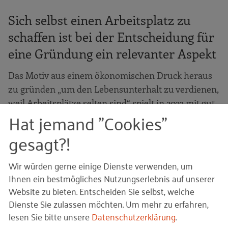
Sich selbst einen Arbeitsplatz zu
schaffen ist bei der Entscheidung für
eine Gründung ein relevanter Aspekt
Das Motiv aus einem ökonomischen Druck heraus
zu gründen „um den Lebensunterhalt zu verdienen,
weil Arbeitsplätze selten sind“ spielt in 2023 mit gut
Hat jemand "Cookies"
45% eine ähnlich wichtige Rolle für die 18-24–
Jährigen wie der Aspekt der Weltveränderung. Dies
gesagt?!
zeigt, dass sowohl Chancen zu nutzen sowie der
Aufstieg aus einer ungünstigen finanziellen
Wir würden gerne einige Dienste verwenden, um
Situation bei jungen Menschen relevant für eine
Ihnen ein bestmögliches Nutzungserlebnis auf unserer
Gründung ist.
Website zu bieten. Entscheiden Sie selbst, welche
Dienste Sie zulassen möchten.
Um mehr zu erfahren,
lesen Sie bitte unsere
Datenschutzerklärung
.
Bei der Gründung ist das Thema