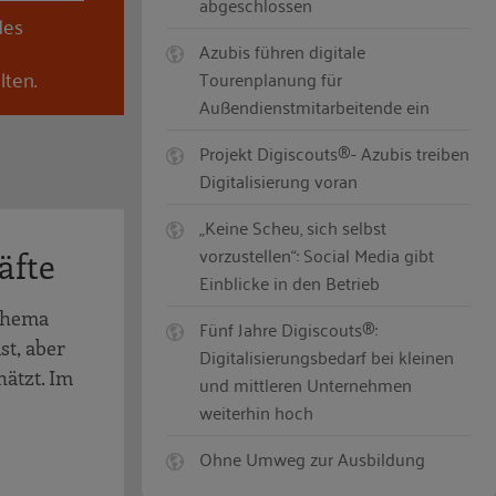
abgeschlossen
des
Azubis führen digitale
lten.
Tourenplanung für
Außendienstmitarbeitende ein
Projekt Digiscouts®- Azubis treiben
Digitalisierung voran
„Keine Scheu, sich selbst
vorzustellen“: Social Media gibt
äfte
Einblicke in den Betrieb
 Thema
Fünf Jahre Digiscouts®:
st, aber
Digitalisierungsbedarf bei kleinen
hätzt. Im
und mittleren Unternehmen
weiterhin hoch
Ohne Umweg zur Ausbildung