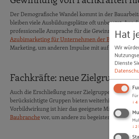
Der Demografische Wandel kommt in der Bauarbeitsw
bleiben viele Ausbildungsplätze oft unbesetzt. Aus d
Hat j
professionelle Ansprache für die Gewinnung von Aus
Azubimarketing für Unternehmen der Bauwirtschaf
Wir würde
Marketing, um anderen Impulse mit auf den Weg zu
Nutzungser
Dienste Si
Datenschu
Fachkräfte: neue Zielgruppen
Fu
Auch die Erschließung neuer Zielgruppen bleibt im
Für
berücksichtigte Gruppen bieten weiterhin ungenutzt
↓
4
Vorbildwirkung ist hier das geeignete Mittel zum Zw
Mu
Baubranche
vor, um andere zu begeistern und zu g
Mul
↓
2
Sta