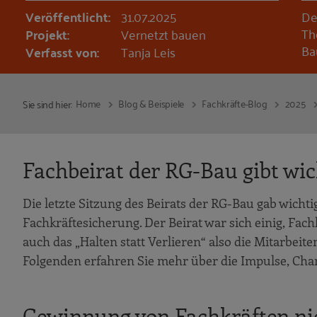
Veröffentlicht:
31.07.2025
De
Th
Projekt:
Vernetzt bauen
Ba
Verfasst von:
Tanja Leis
Home
Blog & Beispiele
Fachkräfte-Blog
2025
Sie sind hier:
Fachbeirat der RG-Bau gibt wi
Die letzte Sitzung des Beirats der RG-Bau gab wicht
Fachkräftesicherung. Der Beirat war sich einig, Fac
auch das „Halten statt Verlieren“ also die Mitarbe
Folgenden erfahren Sie mehr über die Impulse, Ch
Gewinnung von Fachkräften ni