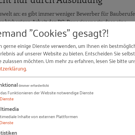
elt an: es gibt immer weniger Bewerber für Bauberufe
er bisherigen Arbeit der RG-Bau wissen wir, dass eine
emand "Cookies" gesagt?!
zubilden notwendig ist . In der RG-Bau-Publikation
t
berichten Unternehmen deshalb über erfolgreiches Az
n gerne einige Dienste verwenden, um Ihnen ein bestmöglic
 geben und zu motivieren.
lebnis auf unserer Website zu bieten. Entscheiden Sie selbst
e zulassen möchten.
Um mehr zu erfahren, lesen Sie bitte un
tzerklärung
.
nktional
(immer erforderlich)
 Fokus. Insbesondere Frauen und andere bislang wenig
 das Funktionieren der Website notwendige Dienste
es Potenzial und sollten noch gezielter angesprochen w
Dienste
eck. Die RG-Bau stellt deshalb weiter
erfolgreiche Fraue
ltimedia
ewinnen.
timediale Inhalte von externen Plattformen
Dienste
tistiken