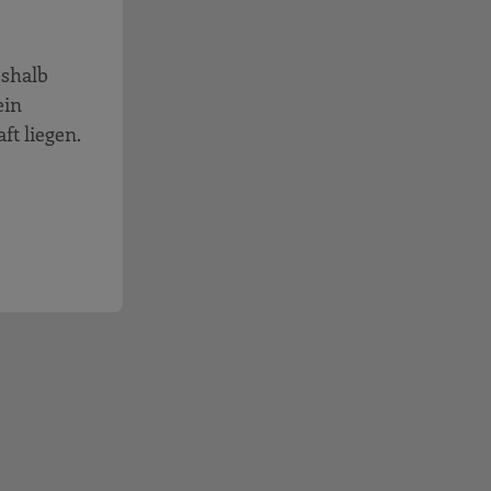
eshalb
ein
t liegen.