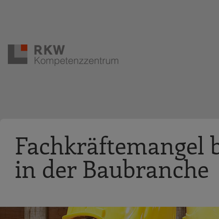
Zur Navigation springen
Zum Hauptinhalt springen
Fachkräftemangel 
in der Baubranche