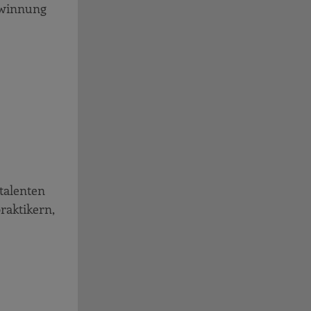
ewinnung
talenten
raktikern,