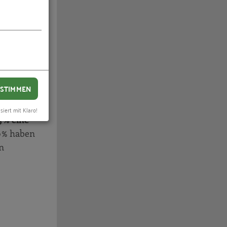
h die
STIMMEN
meist
siert mit Klaro!
 % eine
0 % haben
n