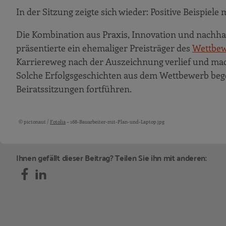
In der Sitzung zeigte sich wieder: Positive Beispie
Die Kombination aus Praxis, Innovation und nachha
präsentierte ein ehemaliger Preisträger des
Wettbew
Karriereweg nach der Auszeichnung verlief und mach
Solche Erfolgsgeschichten aus dem Wettbewerb begei
Beiratssitzungen fortführen.
© pictonaut /
Fotolia
– 168-Bauarbeiter-mit-Plan-und-Laptop.jpg
Bildquellen und Copyright-Hinweise
Ihnen gefällt dieser Beitrag? Teilen Sie ihn mit anderen: