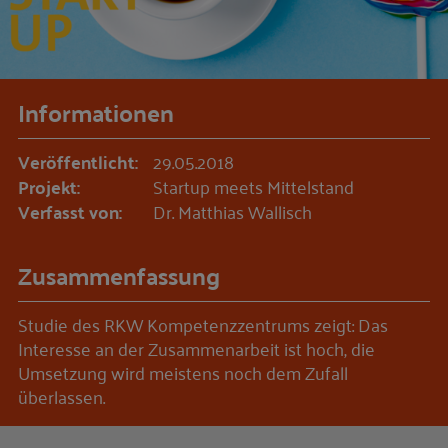
Informationen
Veröffentlicht:
29.05.2018
Projekt:
Startup meets Mittelstand
Verfasst von:
Dr. Matthias Wallisch
Zusammenfassung
Studie des RKW Kompetenzzentrums zeigt: Das
Interesse an der Zusammenarbeit ist hoch, die
Umsetzung wird meistens noch dem Zufall
überlassen.