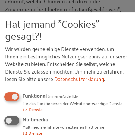
erkannt, welche Chancen sich durch die
Zusammenarbeit bieten und ist aufgeschlossen",
resümiert Dr. Matthias Wallisch, Referent im
Hat jemand "Cookies"
Fachbereich Gründung und Innovation des RKW
gesagt?!
Kompetenzzentrums.
Für die Studie „Mittelstand meets Startups 2018“
Wir würden gerne einige Dienste verwenden, um
Ihnen ein bestmögliches Nutzungserlebnis auf unserer
wurden 250 kleine und mittlere Unternehmen aus
Website zu bieten. Entscheiden Sie selbst, welche
den Branchen Maschinen- und Fahrzeugbau,
Dienste Sie zulassen möchten.
Um mehr zu erfahren,
Information und Kommunikation sowie Chemie
lesen Sie bitte unsere
Datenschutzerklärung
.
und Pharma im März 2018 telefonisch befragt.
Funktional
Infografik für Presse
(immer erforderlich)
Für das Funktionieren der Website notwendige Dienste
↓
4
Dienste
Pressezitate
Multimedia
Multimediale Inhalte von externen Plattformen
Zur Studie
↓
2
Dienste