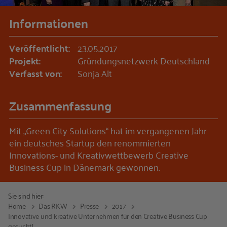
Informationen
Veröffentlicht:
23.05.2017
Projekt:
Gründungsnetzwerk Deutschland
Verfasst von:
Sonja Alt
Zusammenfassung
Mit „Green City Solutions“ hat im vergangenen Jahr
ein deutsches Startup den renommierten
Innovations- und Kreativwettbewerb Creative
Business Cup in Dänemark gewonnen.
Sie sind hier:
Home
Das RKW
Presse
2017
Innovative und kreative Unternehmen für den Creative Business Cup
gesucht!