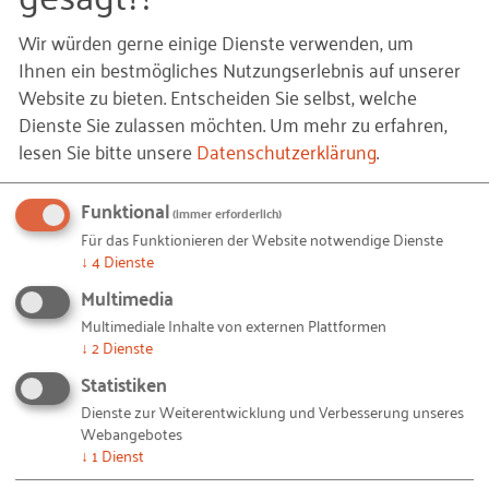
einladen, wo sie ein Pitch-Training und weitere
Wir würden gerne einige Dienste verwenden, um
Coachings erhalten. Am Ende des Tages wird eine
Ihnen ein bestmögliches Nutzungserlebnis auf unserer
Jury aus den vier Kandidaten den deutschen
Website zu bieten. Entscheiden Sie selbst, welche
Teilnehmer für den Creative Business Cup
Dienste Sie zulassen möchten.
Um mehr zu erfahren,
benennen.
lesen Sie bitte unsere
Datenschutzerklärung
.
Teilnahmebedingungen und weitere Informationen
Funktional
(immer erforderlich)
zum Bewerbungsverfahren finden Sie
hier
.
Für das Funktionieren der Website notwendige Dienste
Bewerbungen können ab sofort
hier
eingereicht
↓
4
Dienste
werden.
Multimedia
Multimediale Inhalte von externen Plattformen
Deutschland beteiligt sich innerhalb der
↓
2
Dienste
Gründerwoche Deutschland
mittlerweile zum
Statistiken
sechsten Mal am Creative Business Cup, der im
Dienste zur Weiterentwicklung und Verbesserung unseres
Rahmen der internationalen Global
Webangebotes
Entrepreneurship Week stattfindet. Der deutsche
↓
1
Dienst
Vorentscheid wird vom
RKW Kompetenzzentrum