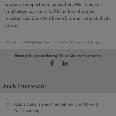
Kooperationspartnern zu suchen. Wer hier in
langfristige partnerschaftliche Beziehungen
investiert, ist dem Wettbewerb immer einen Schritt
voraus.
© Schuberth GmbH Magdeburg / Privat/Non-kommerziell – 20150721-schubert.jpg
Bildquellen und Copyright-Hinweise
Ihnen gefällt dieser Beitrag? Teilen Sie ihn mit anderen:
Auch interessant
Azubis digitalisieren ihren Betrieb: On-, Off- und
Crossboarding