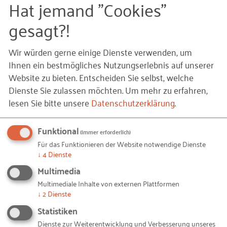
Hat jemand "Cookies"
RKW:
Diese Ausbildung ist ja relativ aufwändig und
gesagt?!
die Studierenden sind nur teilweise im
Unternehmen. Welche Vorteile sieht Schuberth
Wir würden gerne einige Dienste verwenden, um
trotzdem für sich?
Ihnen ein bestmögliches Nutzungserlebnis auf unserer
Website zu bieten. Entscheiden Sie selbst, welche
Ziegeldorf:
Ganz klar, wir gewinnen einen
Dienste Sie zulassen möchten.
Um mehr zu erfahren,
Vorsprung im "Wettkampf um die passenden Köpfe".
lesen Sie bitte unsere
Datenschutzerklärung
.
Am Ende sind die so Ausgebildeten besser als jeder
andere Bewerber auf die Praxis bei uns vorbereitet.
Funktional
(immer erforderlich)
Wir können sie flexibel in wichtigen
Für das Funktionieren der Website notwendige Dienste
Unternehmensbereichen einsetzen. Wir brauchen
↓
4
Dienste
keine weiteren Einarbeitungszeiten. Außerdem
Multimedia
haben die Studierenden ihre Belastbarkeit,
Multimediale Inhalte von externen Plattformen
↓
2
Dienste
Ausdauer und Mobilität gezeigt. Denn sie stellen
sich den hohen Anforderungen einer kombinierten
Statistiken
Berufs- und akademischen Ausbildung in kurzer
Dienste zur Weiterentwicklung und Verbesserung unseres