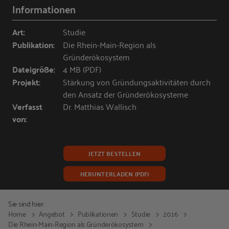
Informationen
Art:
Studie
Publikation:
Die Rhein-Main-Region als
Gründerökosystem
Dateigröße:
4 MB (PDF)
Projekt:
Stärkung von Gründungsaktivitäten durch
den Ansatz der Gründerökosysteme
Verfasst
Dr. Matthias Wallisch
von:
JETZT BESTELLEN
HERUNTERLADEN (PDF)
Sie sind hier:
Home
Angebot
Publikationen
Studie
2016
Die Rhein-Main-Region als Gründerökosystem