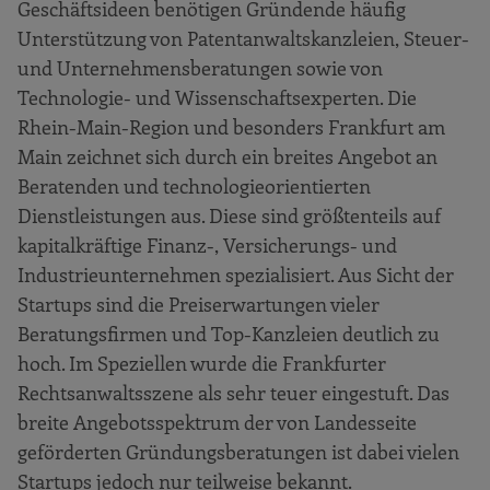
Geschäftsideen benötigen Gründende häufig
deutschlandweiten Vergleich
Unterstützung von Patentanwaltskanzleien, Steuer-
Methodik der Studie
und Unternehmensberatungen sowie von
Qualitative Interviews
Technologie- und Wissenschaftsexperten. Die
Rhein-Main-Region und besonders Frankfurt am
Soziale Netzwerkanalyse
Main zeichnet sich durch ein breites Angebot an
Das Gründerökosystem „Rhein-Main“
Beratenden und technologieorientierten
Das Gründerökosystem „Rhein-Main“ aus
Dienstleistungen aus. Diese sind größtenteils auf
der Perspektive regionaler Startups
kapitalkräftige Finanz-, Versicherungs- und
Startups nach Kategorien und
Industrieunternehmen spezialisiert. Aus Sicht der
Kompetenzfeldern
Startups sind die Preiserwartungen vieler
Beratungsfirmen und Top-Kanzleien deutlich zu
Die Gründerszene und ihre Netzwerke
hoch. Im Speziellen wurde die Frankfurter
Politische Rahmenbedingungen und
Rechtsanwaltsszene als sehr teuer eingestuft. Das
Regulierung
breite Angebotsspektrum der von Landesseite
Infrastruktur und Immobilienmarkt
geförderten Gründungsberatungen ist dabei vielen
Talentpool: Passendes Personal für
Startups jedoch nur teilweise bekannt.