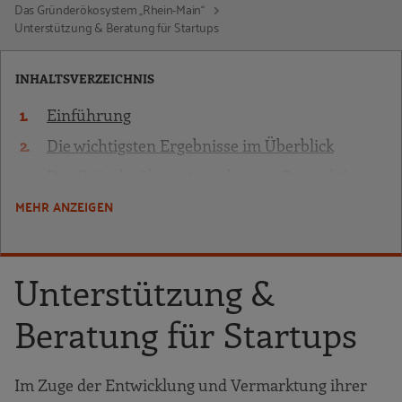
Das Gründerökosystem „Rhein-Main“
Unterstützung & Beratung für Startups
INHALTSVERZEICHNIS
Einführung
Die wichtigsten Ergebnisse im Überblick
Das Gründerökosystem als neue Perspektive
zur Stärkung des Gründungsgeschehens
MEHR ANZEIGEN
Merkmale von Gründerökosystemen
Entwicklungszyklen von
Unterstützung &
Gründerökosystemen
Die Rhein-Main-Region als Arena für Startups
Beratung für Startups
Räumliche Abgrenzung der Region für die
Studie
Im Zuge der Entwicklung und Vermarktung ihrer
Die Rhein-Main-Region im