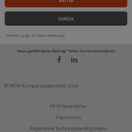
WEITER
ZURÜCK
© bloodua /
123RF
– 877-skyline-frankfurt.jpg
Bildquellen und Copyright-Hinweise
Ihnen gefällt dieser Beitrag? Teilen Sie ihn mit anderen:
© RKW Kompetenzzentrum 2026
RKW Newsletter
Impressum
Allgemeine Nutzungsbedingungen