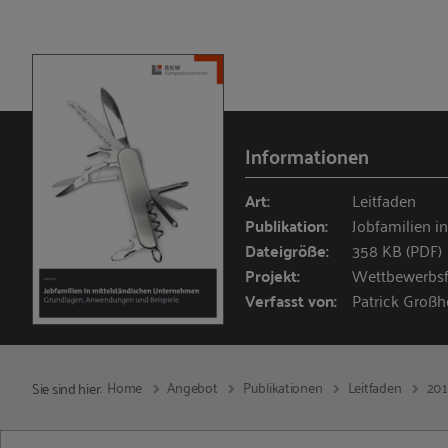
Informationen
Art:
Leitfaden
Publikation:
Jobfamilien i
Dateigröße:
358 KB (PDF)
Projekt:
Wettbewerbsfä
Verfasst von:
Patrick Großh
Home
Angebot
Publikationen
Leitfaden
20
Sie sind hier: