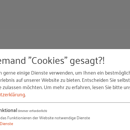
emand "Cookies" gesagt?!
nung und Personalmarketing
n gerne einige Dienste verwenden, um Ihnen ein bestmöglic
swege
lebnis auf unserer Website zu bieten. Entscheiden Sie selbst
e zulassen möchten.
Um mehr zu erfahren, lesen Sie bitte un
 Personalentwicklung
tzerklärung
.
nisationsmittel, das im Grunde zunächst einmal ähnliche
ten?
rt auf ein bestimmtes betriebliches Problem. Demjenigen
nktional
(immer erforderlich)
t verbundene Reduktion von Komplexität helfen, den Blic
 das Funktionieren der Website notwendige Dienste
ten. Dies gilt für Personalverantwortliche und Manager, 
Dienste
beispielsweise von transparenten betrieblichen Entwicklu