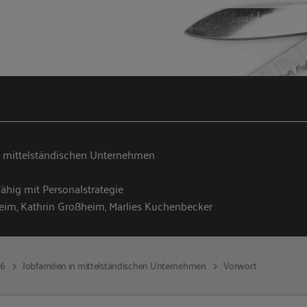
n mittelständischen Unternehmen
hig mit Personalstrategie
eim, Kathrin Großheim, Marlies Kuchenbecker
16
Jobfamilien in mittelständischen Unternehmen
Vorwort