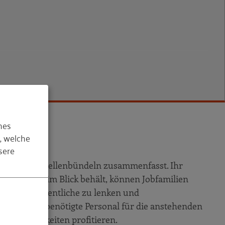
hes
, welche
sere
 Stellen zu Stellenbündeln zusammenfasst. Ihr
, der dies im Blick behält, können Jobfamilien
k auf das Wesentliche zu lenken und
die etwa das benötigte Personal für die anstehenden
ngsmöglichkeiten profitieren.