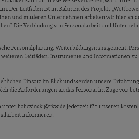
e Praktiker kann auf diese Weise verstehen, warum der E
nn. Der Leitfaden ist im Rahmen des Projekts „Wettbewe
n und mittleren Unternehmen arbeiten wir hier an der 
 haben? Die Verbindung von Personalarbeit und Unternehm
gische Personalplanung, Weiterbildungsmanagement, Pers
e weiteren Leitfäden, Instrumente und Informationen zu 
ieblichen Einsatz im Blick und werden unsere Erfahrun
 sich die Anforderungen an das Personal im Zuge von bet
 unter babczinski@rkw.de jederzeit für unseren kosten
alarbeit informieren.