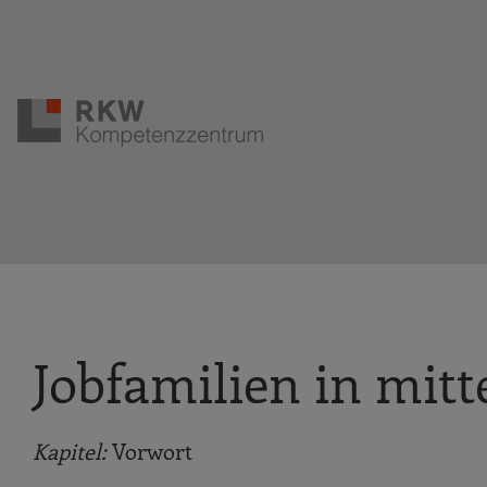
Zur Navigation springen
Zum Hauptinhalt springen
Jobfamilien in mit
Kapitel:
Vorwort