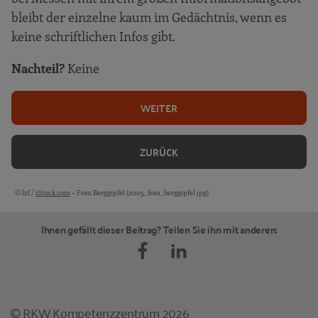
bleibt der einzelne kaum im Gedächtnis, wenn es
Einladen zu Veranstaltungen
keine schriftlichen Infos gibt.
Mitarbeiterzeitung und Weihnachts- sowie
Geburtstagsgrüße
Nachteil?
Keine
Vorbereitung des Ausbildungsbeginns
WEITER
Ihr Motto: Offenheit und Engagement – Ihre
Chance: Relevanz und Authentizität
RKW Know-how und Publikationen
ZURÜCK
© lzf /
iStock.com
– Frau Berggipfel (2005_frau_berggipfel.jpg)
Bildquellen und Copyright-Hinweise
Ihnen gefällt dieser Beitrag? Teilen Sie ihn mit anderen:
© RKW Kompetenzzentrum 2026