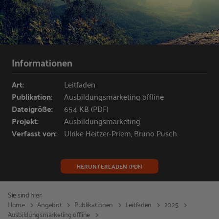
Informationen
Art:
Leitfaden
Publikation:
Ausbildungsmarketing offline
Dateigröße:
654 KB (PDF)
Projekt:
Ausbildungsmarketing
Verfasst von:
Ulrike Heitzer-Priem, Bruno Pusch
HERUNTERLADEN (PDF)
Sie sind hier:
Home
Angebot
Publikationen
Leitfaden
2025
Ausbildungsmarketing offline