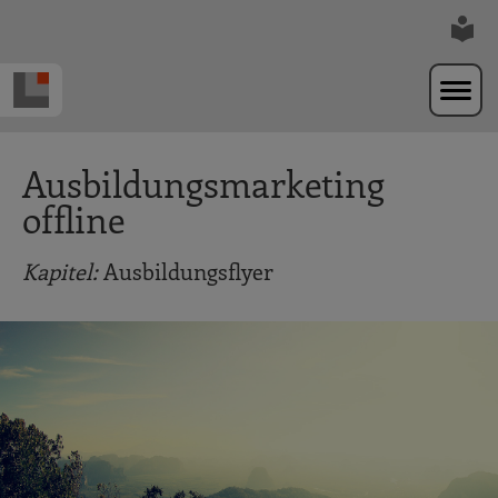
Zur Navigation springen
Zum Hauptinhalt springen
Ausbildungsmarketing
offline
Kapitel:
Ausbildungsflyer