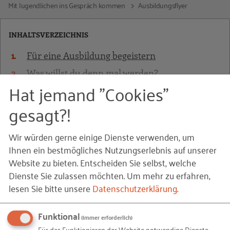
Mit Jugendlichen ins Gespräch kommen
Ausbildungsflyer
INHALTSVERZEICHNIS
Für eine Ausbildung begeistern
Was willst du denn mal werden?
Hat jemand "Cookies"
Wer redet mit? Von Schülern, Fokusgruppen
und „Influencern“
gesagt?!
MEHR ANZEIGEN
Das Ausbildungsmarketing-Haus
Wir würden gerne einige Dienste verwenden, um
Mit Schulen kooperieren
Ihnen ein bestmögliches Nutzungserlebnis auf unserer
Ausbildungsflyer
In den Betrieb reinschnuppern
Website zu bieten. Entscheiden Sie selbst, welche
Dienste Sie zulassen möchten.
Um mehr zu erfahren,
Mit Jugendlichen ins Gespräch kommen
Was?
Die knappe und ansprechende Vorstellung
lesen Sie bitte unsere
Datenschutzerklärung
.
Betriebserkundung
der Ausbildungsberufe und des Unternehmens ist
Aktionstage wie Girls‘ Day und der Boys‘
unverzichtbar bei Messen und
Funktional
(immer erforderlich)
Day
Berufsinformationstagen. Zielgruppen sind neben
Für das Funktionieren der Website notwendige Dienste