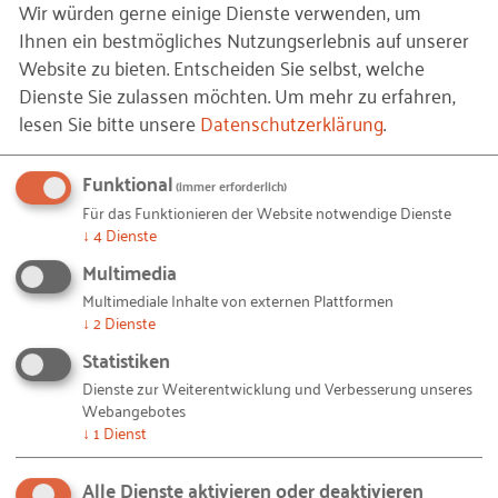
Wir würden gerne einige Dienste verwenden, um
Tage der offenen Tür
Ihnen ein bestmögliches Nutzungserlebnis auf unserer
Ausbildungsbotschafter
Was?
Ihre Mitarbeitenden werden aktiv als
Website zu bieten. Entscheiden Sie selbst, welche
Dienste Sie zulassen möchten.
Um mehr zu erfahren,
Rekrutierer für offene Stellen oder
Sponsoring
lesen Sie bitte unsere
Datenschutzerklärung
.
Initiativbewerbungen.
Ausbildungs- und Berufsmessen
Ausbildungsflyer
Wie?
Sie rufen einmalig oder dauerhaft Ihre
Funktional
(immer erforderlich)
Beschäftigten dazu auf, für das Unternehmen als
Auszubildende finden
Für das Funktionieren der Website notwendige Dienste
Arbeitgeber zu werben, und honorieren eine
↓
4
Dienste
Meldung von Stellen bei der Agentur für
erfolgreiche Vermittlung von Fachkräften und/oder
Multimedia
Arbeit
Auszubildenden. Im zweiten Fall kann es ein
Multimediale Inhalte von externen Plattformen
Online-Jobbörsen
Azubiprojekt sein, dass die aktuellen
↓
2
Dienste
Stellenanzeigen in lokalen Printmedien
Auszubildenden ihre Nachfolger gewinnen. Eine
Statistiken
Variante ist es, dass Mitarbeiterkinder für
Azubi-Speed-Dating
Dienste zur Weiterentwicklung und Verbesserung unseres
Webangebotes
Ausbildungsplätzen bei gleicher Eignung bevorzugt
Mitarbeiter werben Mitarbeiter / Azubis
↓
1
Dienst
werden.
finden ihren Nachfolger
Alle Dienste aktivieren oder deaktivieren
In Kontakt bleiben
Aufwand?
Festlegung von Regeln und interne