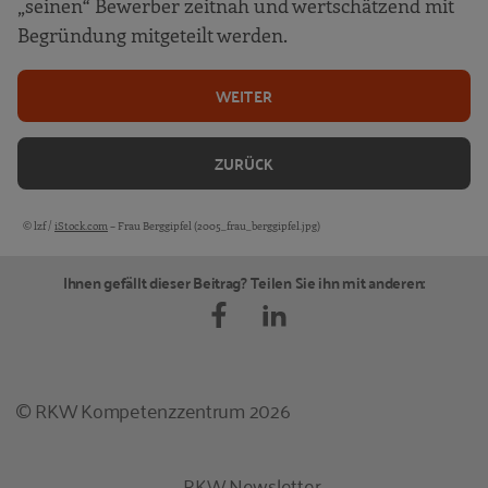
„seinen“ Bewerber zeitnah und wertschätzend mit
Begründung mitgeteilt werden.
WEITER
ZURÜCK
© lzf /
iStock.com
– Frau Berggipfel (2005_frau_berggipfel.jpg)
Bildquellen und Copyright-Hinweise
Ihnen gefällt dieser Beitrag? Teilen Sie ihn mit anderen:
© RKW Kompetenzzentrum 2026
RKW Newsletter