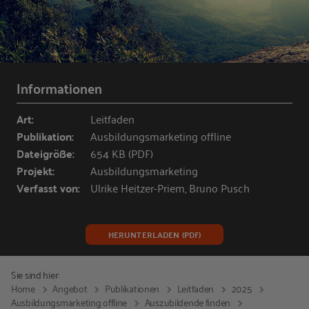
Informationen
Art:
Leitfaden
Publikation:
Ausbildungsmarketing offline
Dateigröße:
654 KB (PDF)
Projekt:
Ausbildungsmarketing
Verfasst von:
Ulrike Heitzer-Priem, Bruno Pusch
HERUNTERLADEN (PDF)
Sie sind hier:
Home
Angebot
Publikationen
Leitfaden
2025
Ausbildungsmarketing offline
Auszubildende finden