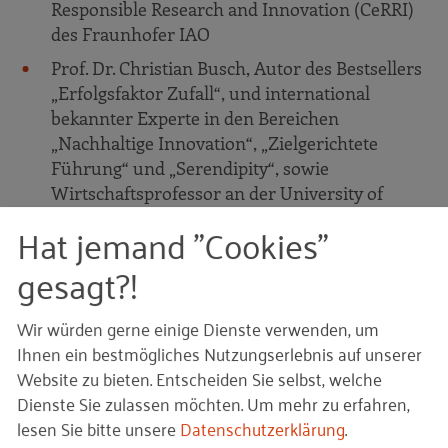
Responsible Research and Innovation (CeRRI)
des Fraunhofer IAO
Prof. Dr. Christian Busch, Autor des Bestsellers
„Erfolgsfaktor Zufall“, und international
bekannter Experte in den Bereichen
„Nachhaltige Innovation“, „Zielgerichtete
Führung“ und „Serendipity“, sowie
Wirtschaftsprofessor an der University of
Southern California
Hat jemand "Cookies"
Janna Prager, Projektmanagerin im Sustainable
gesagt?!
Business and Entrepreneurship Team (SBE) des
Collaborating Centre on Sustainable
Wir würden gerne einige Dienste verwenden, um
Consumption and Production (CSCP) und
Ihnen ein bestmögliches Nutzungserlebnis auf unserer
Projektleiterin des Mittelstand Digital Zentrum
Website zu bieten. Entscheiden Sie selbst, welche
WertNetzWerke
Dienste Sie zulassen möchten.
Um mehr zu erfahren,
lesen Sie bitte unsere
Datenschutzerklärung
.
Weitere Details zum Programm und zur