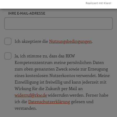
Sekunden Zeit.
Realisiert mit Klaro!
IHRE E-MAIL-ADRESSE
Ich akzeptiere die
Nutzungsbedingungen
.
Ja, ich stimme zu, dass das RKW
Kompetenzzentrum meine persönlichen Daten
zum oben genannten Zweck sowie zur Erzeugung
eines kostenlosen Nutzerkontos verwendet. Meine
Einwilligung ist freiwillig und kann jederzeit mit
Wirkung für die Zukunft per Mail an
widerruf@rkw.de
widerrufen werden. Ferner habe
ich die
Datenschutzerklärung
gelesen und
verstanden.