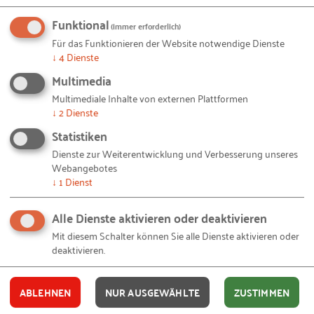
Anmeldung unter:
www.rkw.link/zuko23
Funktional
(immer erforderlich)
Für das Funktionieren der Website notwendige Dienste
© South_agency /
iStock.com
– RS2852_iStock-1176154871_South_agency-scr.jpg
Bildquellen und Copyright-Hinweise
↓
4
Dienste
Multimedia
Ihnen gefällt dieser Beitrag? Teilen Sie ihn mit anderen:
Multimediale Inhalte von externen Plattformen
↓
2
Dienste
Statistiken
Dienste zur Weiterentwicklung und Verbesserung unseres
Webangebotes
Bleiben Sie auf dem Laufenden!
↓
1
Dienst
Mit unseren RKW Alerts bleiben Sie immer auf dem
Alle Dienste aktivieren oder deaktivieren
Laufenden. Wir informieren Sie automatisch und
Mit diesem Schalter können Sie alle Dienste aktivieren oder
kostenlos, sobald es etwas Neues zum Projekt
deaktivieren.
"
Krisen als Innovations- und Digitalisierungstreiber
nutzen
" auf unserer Website gibt. Alles, was Sie
ABLEHNEN
NUR AUSGEWÄHLTE
ZUSTIMMEN
dafür brauchen, ist eine E-Mail-Adresse und 10