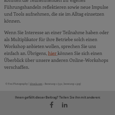
Führungshandeln reflektieren sowie neue Impulse
und Tools aufnehmen, die sie im Alltag einsetzen
können.
Wenn Sie Interesse an einer Teilnahme haben oder
als Multiplikator für ihre Betriebe solch einen
Workshop anbieten wollen, sprechen Sie uns
einfach an. Übrigens,
hier
können Sie sich einen
Überblick über unsere anderen Online-Workshops
verschaffen.
© Frei Photography /
iStock.com
– Beratung-1 (552_beratung-1.jpg)
Bildquellen und Copyright-Hinweise
Ihnen gefällt dieser Beitrag? Teilen Sie ihn mit anderen: