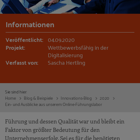
Informationen
Veröffentlicht:
04.09.2020
Projekt:
Wettbewerbsfähig in der
Digitalisierung
Verfasst von:
Sascha Hertling
Sie sind hier:
Home
Blog & Beispiele
Innovations-Blog
2020
Ein- und Ausblicke aus unserem Online-Führungslabor
Führung und dessen Qualität war und bleibt ein
Faktor von größter Bedeutung für den
Unternehmenserfolg. Sei es für die benötigten