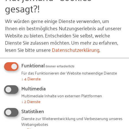
gesagt?!
Unternehmen einschätzen. Im Anschluss
haben wir unsere vielfältigen Erfahrungen zu
Veränderungsprozessen – egal ob als
Wir würden gerne einige Dienste verwenden, um
Gestaltende oder Betroffene – ausgetauscht und
Ihnen ein bestmögliches Nutzungserlebnis auf unserer
die wichtigsten Aspekte gemeinsam verdichtet.
Website zu bieten. Entscheiden Sie selbst, welche
Dienste Sie zulassen möchten.
Um mehr zu erfahren,
lesen Sie bitte unsere
Datenschutzerklärung
.
Ein Impuls zu den drei Wirkfeldern
erfolgreicher Führung vermittelte den
inhaltlichen Rahmen. Diese Felder spielen eine
Funktional
(immer erforderlich)
wesentliche Rolle, ob eine Führungskraft am
Für das Funktionieren der Website notwendige Dienste
Ende des Tages ihr Potenzial und Wirkung
↓
4
Dienste
entfalten kann oder nicht.
Multimedia
Mehr dazu zum
Nachlesen
oder auch als
Multimediale Inhalte von externen Plattformen
Podcast
↓
2
Dienste
Statistiken
Nach einem kurzen Erfahrungsaustausch
Dienste zur Weiterentwicklung und Verbesserung unseres
Webangebotes
hatten die Teilnehmenden die Möglichkeit, auf