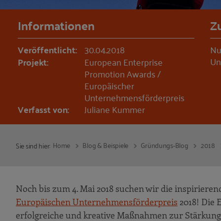
Informationen
Z
Veröffentlicht:
30.04.2018
Nu
Un
Projekt:
European Enterprise
Promotion Awards /
Europäischer
Unternehmensförderpreis
Verfasst von:
Juliane Kummer
Home
Blog & Beispiele
Gründungs-Blog
2018
Sie sind hier:
Noch bis zum 4. Mai 2018 suchen wir die inspirier
Europäischen Unternehmensförderpreis
2018! Die 
erfolgreiche und kreative Maßnahmen zur Stärku