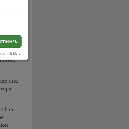
petenzen,
ten, die
STIMMEN
igt
siert mit Klaro!
ehören,
rden und
uropa
und an
ne
tion