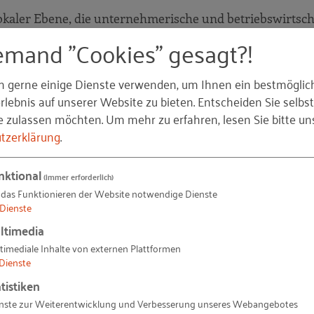
 lokaler Ebene, die unternehmerische und betriebswirtsch
emand "Cookies" gesagt?!
n gerne einige Dienste verwenden, um Ihnen ein bestmöglic
lebnis auf unserer Website zu bieten. Entscheiden Sie selbst
ionaler oder lokaler Ebene, die Unternehmensgründungen
e zulassen möchten.
Um mehr zu erfahren, lesen Sie bitte un
hnische Verfahren für Unternehmen vereinfachen und da
tzerklärung
.
 Unternehmen umsetzen.
ftstätigkeit:
nktional
(immer erforderlich)
 das Funktionieren der Website notwendige Dienste
nd insbesondere kleine und mittlere Unternehmen auf na
Dienste
 in Märkten innerhalb und außerhalb der Europäischen 
ltimedia
timediale Inhalte von externen Plattformen
Dienste
und Ressourceneffizienz:
tistiken
regionaler oder lokaler Ebene, die den Zugang von KMUs
nste zur Weiterentwicklung und Verbesserung unseres Webangebotes