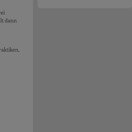
ei
lt dann
aktiken,