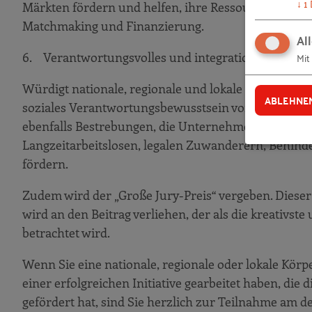
↓
1
Märkten fördern und helfen, ihre Ressourceneffizie
Matchmaking und Finanzierung.
Al
Mit
6. Verantwortungsvolles und integrationsfreundl
Würdigt nationale, regionale und lokale Initiativen 
ABLEHNE
soziales Verantwortungsbewusstsein von kleinen un
ebenfalls Bestrebungen, die Unternehmertum bei be
Langzeitarbeitslosen, legalen Zuwanderern, Behind
fördern.
Zudem wird der „Große Jury-Preis“ vergeben. Diese
wird an den Beitrag verliehen, der als die kreativst
betrachtet wird.
Wenn Sie eine nationale, regionale oder lokale Körpe
einer erfolgreichen Initiative gearbeitet haben, die 
gefördert hat, sind Sie herzlich zur Teilnahme am