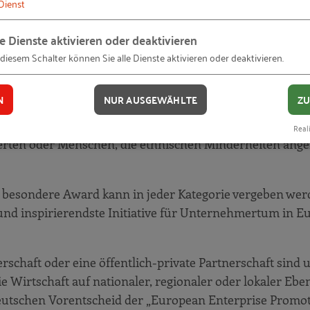
Dienst
nz zu steigern, z.B. durch die Entwicklung von Öko-Kom
le Dienste aktivieren oder deaktivieren
 diesem Schalter können Sie alle Dienste aktivieren oder deaktivieren.
iches Unternehmertum:
von Körperschaften oder öffentlich-privaten Partnerschaf
N
NUR AUSGEWÄHLTE
ZU
d mittleren Unternehmen fördern. Diese Kategorie würd
nachteiligten Gruppen, wie Arbeitslosen, insbesondere
Reali
erten oder Menschen, die ethnischen Minderheiten ang
r besondere Award kann in jeder Kategorie vergeben we
e und inspirierendste Initiative für Unternehmertum in E
rschaft oder eine öffentlich-private Partnerschaft sind 
die Wirtschaft auf nationaler, regionaler oder lokaler Ebe
 deutschen Vorentscheid der „European Enterprise Promo