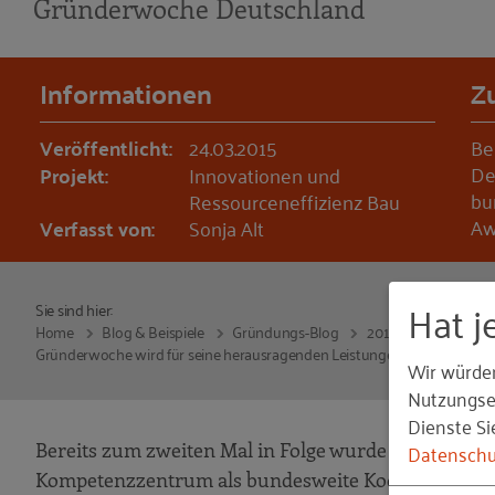
Gründerwoche Deutschland
Informationen
Z
Veröffentlicht:
24.03.2015
Be
De
Projekt:
Innovationen und
bu
Ressourceneffizienz Bau
Aw
Verfasst von:
Sonja Alt
Hat j
Sie sind hier:
Home
Blog & Beispiele
Gründungs-Blog
2015
Gründerwoche wird für seine herausragenden Leistungen mit dem Resea
Wir würde
Nutzungser
Dienste Si
Datenschu
Bereits zum zweiten Mal in Folge wurde die Gründ
Kompetenzzentrum als bundesweite Koordinierungsst