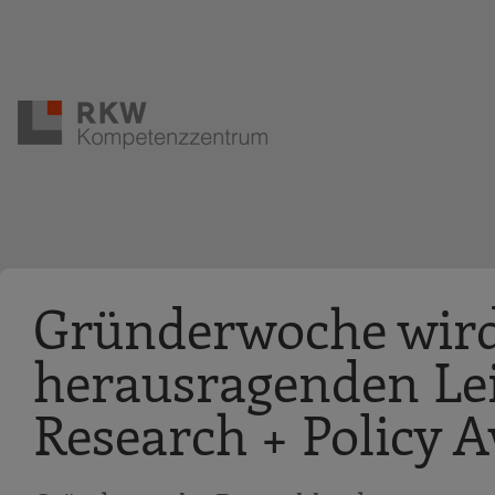
Zur Navigation springen
Zum Hauptinhalt springen
Gründerwoche wird 
herausragenden Le
Research + Policy 