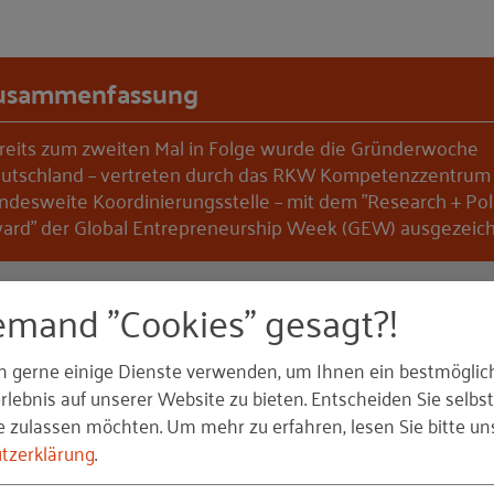
usammenfassung
reits zum zweiten Mal in Folge wurde die Gründerwoche
utschland – vertreten durch das RKW Kompetenzzentrum 
ndesweite Koordinierungsstelle – mit dem "Research + Pol
ard" der Global Entrepreneurship Week (GEW) ausgezeich
emand "Cookies" gesagt?!
rch + Policy Award ausgezeichnet
n gerne einige Dienste verwenden, um Ihnen ein bestmöglic
lebnis auf unserer Website zu bieten. Entscheiden Sie selbst
e zulassen möchten.
Um mehr zu erfahren, lesen Sie bitte un
tzerklärung
.
erwoche Deutschland – vertreten durch das RKW
elle – mit dem "Research + Policy Award" der
Global