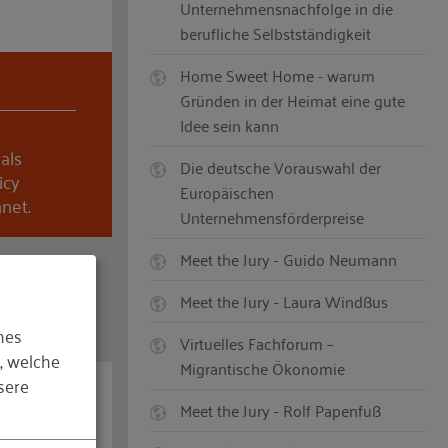
Unternehmensnachfolge in die
berufliche Selbstständigkeit
Home Sweet Home - warum
Gründen in der Heimat eine gute
Idee sein kann
als
Die deutsche Vorauswahl der
icy
Europäischen
net.
Unternehmensförderpreise
Meet the Jury - Guido Neumann
Meet the Jury - Laura Windßus
hes
Virtuelles Fachforum –
, welche
Migrantische Ökonomie
sere
Meet the Jury - Rolf Papenfuß