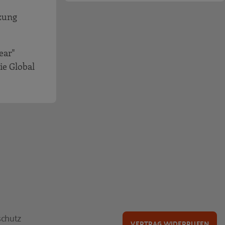
tzung
ear"
ie Global
chutz
VERTRAG WIDERRUFEN