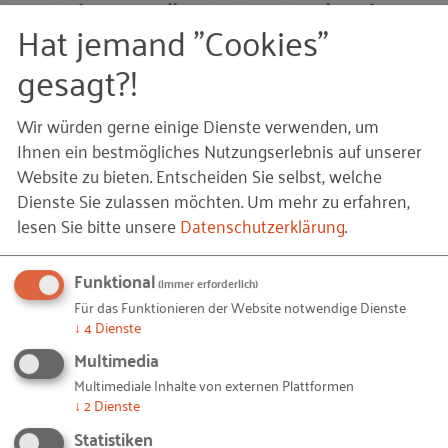
Am Nachmittag stellten Dr. Ernst Bartels und
Hat jemand "Cookies"
Friedrich Müller (DuBay Polymer GmbH) noch
gesagt?!
weitere Details und Ergebnisse der zwei
Betriebsprojekte vor.
Wir würden gerne einige Dienste verwenden, um
Ihnen ein bestmögliches Nutzungserlebnis auf unserer
Was bleibt
Website zu bieten. Entscheiden Sie selbst, welche
Dienste Sie zulassen möchten.
Um mehr zu erfahren,
Die Vertreter der wissenschaftlichen Institute sahen
lesen Sie bitte unsere
Datenschutzerklärung
.
durch die Projekterfahrungen die Wirksamkeit
ihres soziotechnischen Ansatzes und der
Funktional
(immer erforderlich)
ganzheitliche Betrachtung der
Für das Funktionieren der Website notwendige Dienste
↓
4
Dienste
Digitalisierungsprozesse bestätigt. Welche
Empfehlungen sich aus ihrer Sicht ergaben stellten
Multimedia
Jörg Bahlow (GITTA mbH), Alexander Bendel (IAQ)
Multimediale Inhalte von externen Plattformen
↓
2
Dienste
und Dr. Frank Lennings (ifaa e. V.) am virtuellen
Statistiken
Stehtisch dar.