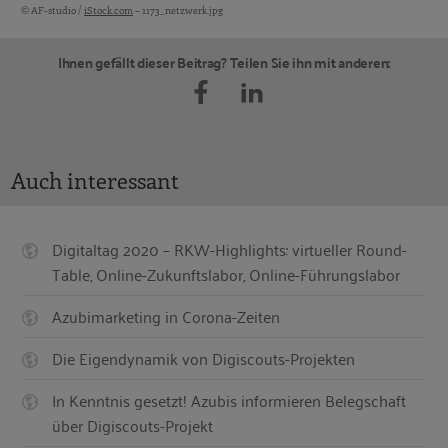
© AF-studio /
iStock.com
– 1173_netzwerk.jpg
Bildquellen und Copyright-Hinweise
Ihnen gefällt dieser Beitrag? Teilen Sie ihn mit anderen:
Auch interessant
Digitaltag 2020 – RKW-Highlights: virtueller Round-
Table, Online-Zukunftslabor, Online-Führungslabor
Azubimarketing in Corona-Zeiten
Die Eigendynamik von Digiscouts-Projekten
In Kenntnis gesetzt! Azubis informieren Belegschaft
über Digiscouts-Projekt