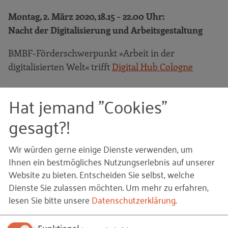
Montag, 2. März 2020, 18.15 - 22.00 Uhr:
Nacht der Digitalisierung und Arbeitsgestaltung
BMBF-Förderschwerpunkt »Arbeit in der
digitalisierten Welt« trifft
Digital Hub Cologne
Praxiserprobte Forschung und Start-ups im
Hat jemand "Cookies"
Austausch
gesagt?!
Pre-opening der Fachausstellung
Praxisbeispiele und Gestaltungsansätze für die
Wir würden gerne einige Dienste verwenden, um
Arbeit der Zukunft
Ihnen ein bestmögliches Nutzungserlebnis auf unserer
Website zu bieten. Entscheiden Sie selbst, welche
Dienstag, 3. März 2020, 8.45 - 18.00 Uhr:
Dienste Sie zulassen möchten.
Um mehr zu erfahren,
Arbeit in der digitalisierten Welt
lesen Sie bitte unsere
Datenschutzerklärung
.
Praxisbeispiele und Gestaltungslösungen aus dem
Funktional