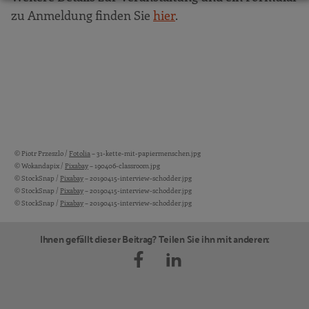
zu Anmeldung finden Sie
hier
.
© Piotr Przeszlo /
Fotolia
– 31-kette-mit-papiermenschen.jpg
Bildquellen und Copyright-Hinweise
© Wokandapix /
Pixabay
– 190406-classroom.jpg
© StockSnap /
Pixabay
– 20190415-interview-schodder.jpg
© StockSnap /
Pixabay
– 20190415-interview-schodder.jpg
© StockSnap /
Pixabay
– 20190415-interview-schodder.jpg
Ihnen gefällt dieser Beitrag? Teilen Sie ihn mit anderen: