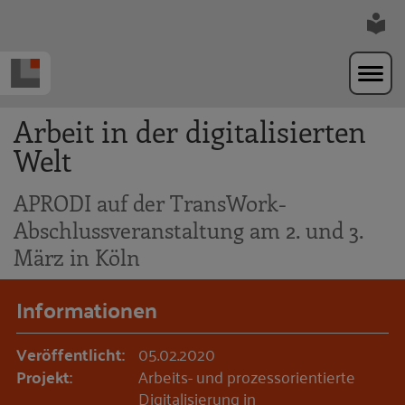
Zur Navigation springen
Zum Hauptinhalt springen
Arbeit in der digitalisierten
Welt
APRODI auf der TransWork-
Abschlussveranstaltung am 2. und 3.
März in Köln
Informationen
Veröffentlicht:
05.02.2020
Projekt:
Arbeits- und prozessorientierte
Digitalisierung in