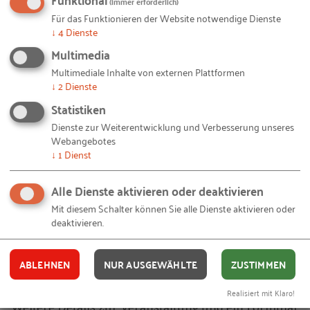
(immer erforderlich)
BMBF-Förderschwerpunkt
Für das Funktionieren der Website notwendige Dienste
↓
4
Dienste
Wissenschaft, Unternehmen und Gesellschaft
Multimedia
im Austausch
Multimediale Inhalte von externen Plattformen
Fachausstellung mit Diskussionsrunden,
↓
2
Dienste
Praxisbeispielen aus Unternehmen und
Statistiken
wissenschaftlichen Impulsen
Dienste zur Weiterentwicklung und Verbesserung unseres
Praxisbeispiele und Gestaltungsansätze aus
Webangebotes
↓
1
Dienst
rund drei Jahren praxisorientierter Forschung
Aktuelle und zukünftige Trends der
Alle Dienste aktivieren oder deaktivieren
Arbeitsforschung
Mit diesem Schalter können Sie alle Dienste aktivieren oder
deaktivieren.
Interdisziplinäre Vernetzung zum Thema
»Arbeit in der digitalisierten Welt«
ABLEHNEN
NUR AUSGEWÄHLTE
ZUSTIMMEN
Realisiert mit Klaro!
Weitere Details zur Veranstaltung und ein Formular