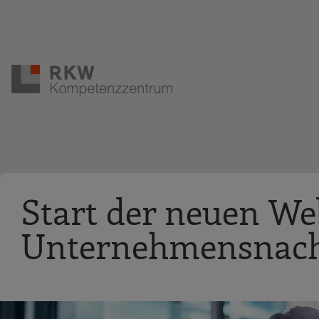
Zur Navigation springen
Zum Hauptinhalt springen
Start der neuen We
Unternehmensnach