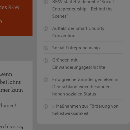
RKW startet Videoreihe “Social
 des RKW
Entrepreneurship – Behind the
r
Scenes”
n
Auftakt der Smart Counrty
Convention
Social Entrepreneurship
Gründen mit
Einwanderungsgeschichte
h wenn
Erfolgreiche Gründer genießen in
bei lohnt
Deutschland einen besonders
ehmer kann
hohen sozialen Status
5 Maßnahmen zur Förderung von
Chance!
Selbstwirksamkeit
0 bis 2024