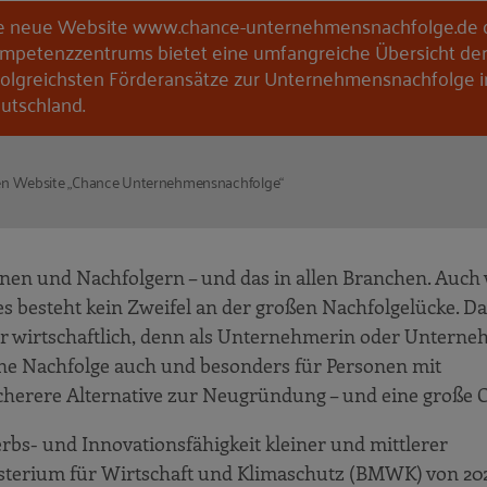
e neue Website www.chance-unternehmensnachfolge.de
mpetenzzentrums bietet eine umfangreiche Übersicht de
folgreichsten Förderansätze zur Unternehmensnachfolge i
utschland.
uen Website „Chance Unternehmensnachfolge“
nnen und Nachfolgern – und das in allen Branchen. Auc
s besteht kein Zweifel an der großen Nachfolgelücke. Da
 wirtschaftlich, denn als Unternehmerin oder Untern
eine Nachfolge auch und besonders für Personen mit
cherere Alternative zur Neugründung – und eine große 
bs- und Innovationsfähigkeit kleiner und mittlerer
sterium für Wirtschaft und Klimaschutz (BMWK) von 202