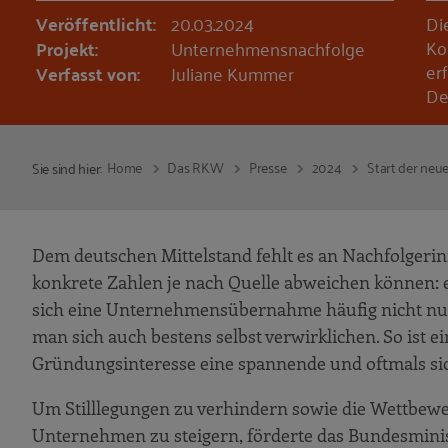
Veröffentlicht:
20.03.2024
Di
Ko
Projekt:
Unternehmensnachfolge
er
Verfasst von:
Juliane Kummer
De
Home
Das RKW
Presse
2024
Start der ne
Sie sind hier:
Dem deutschen Mittelstand fehlt es an Nachfolgeri
konkrete Zahlen je nach Quelle abweichen können: e
sich eine Unternehmensübernahme häufig nicht nur
man sich auch bestens selbst verwirklichen. So ist 
Gründungsinteresse eine spannende und oftmals si
Um Stilllegungen zu verhindern sowie die Wettbewer
Unternehmen zu steigern, förderte das Bundesmini