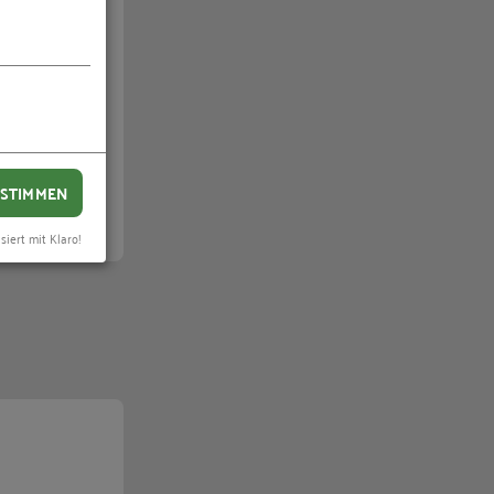
de
zur
STIMMEN
siert mit Klaro!