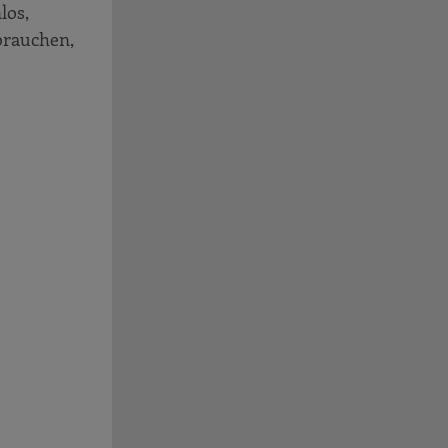
los,
 brauchen,