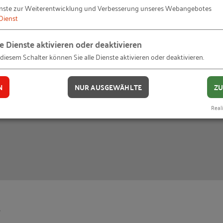
eitert. So wird
www.chance-unternehmensnachfolge.
nste zur Weiterentwicklung und Verbesserung unseres Webangebotes
snachfolge in Deutschland.
Dienst
le Dienste aktivieren oder deaktivieren
 diesem Schalter können Sie alle Dienste aktivieren oder deaktivieren.
N
NUR AUSGEWÄHLTE
ZU
faust-im-buero.jpg)
Reali
!