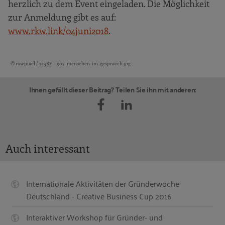
herzlich zu dem Event eingeladen. Die Möglichkeit
zur Anmeldung gibt es auf:
www.rkw.link/04juni2018
.
© rawpixel /
123RF
– 907-menschen-im-gespraech.jpg
Bildquellen und Copyright-Hinweise
Ihnen gefällt dieser Beitrag? Teilen Sie ihn mit anderen:
Auch interessant
Internationale Aktivitäten der Gründerwoche
Deutschland - Creative Business Cup 2016
Interaktiver Workshop für Gründer- und