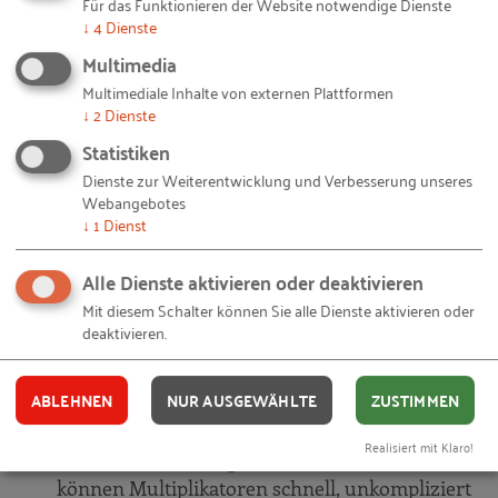
Für das Funktionieren der Website notwendige Dienste
Migrantenökonomie) und Rolf Papenfuß
↓
4
Dienste
(Zentralverband des Deutschen Handwerks)
Multimedia
bespricht das Thema „Missing Entrepreneurs: Wie
Multimediale Inhalte von externen Plattformen
↓
2
Dienste
Sie potenzielle Gründergruppen ermutigen und den
Unternehmergeist stärken“. Die Diskussionsrunde
Statistiken
wird sich dabei vor allem mit folgenden Fragen
Dienste zur Weiterentwicklung und Verbesserung unseres
Webangebotes
befassen:
↓
1
Dienst
Welche Faktoren können das individuelle
Alle Dienste aktivieren oder deaktivieren
Gründungsverhalten von einzelnen
Mit diesem Schalter können Sie alle Dienste aktivieren oder
Gründungsgruppen wie Frauen,
deaktivieren.
Gründungsinteressierten mit
Migrationshintergrund oder jungen Menschen
ABLEHNEN
NUR AUSGEWÄHLTE
ZUSTIMMEN
beeinflussen?
Realisiert mit Klaro!
Mit welchen Strategien oder Maßnahmen
können Multiplikatoren schnell, unkompliziert