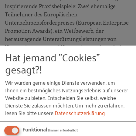
inspirierende Praxisbeispiele: Zwei ehemalige
Teilnehmer des Europäischen
Unternehmensförderpreises (European Enterprise
Promotion Awards), ein Wettbewerb, der
herausragende Unterstützungsleistungen von
Unternehmertum und Unternehmergeist prämiert,
Hat jemand "Cookies"
zeigen, wie „Enterprise Promotion“ funktionieren
kann. Bürgermeister Martin Ragg stellt dabei die
gesagt?!
Initiative „EGON – Existenzgründungsoffensive
Neckar-Eschach“ vor, und Dr. Markus Braun
Wir würden gerne einige Dienste verwenden, um
präsentiert das Gründernetzwerk SAXEED.
Ihnen ein bestmögliches Nutzungserlebnis auf unserer
Website zu bieten. Entscheiden Sie selbst, welche
Auch interessante Diskussionen werden auf der
Dienste Sie zulassen möchten.
Um mehr zu erfahren,
Veranstaltung geboten: Das Podium, besetzt mit
lesen Sie bitte unsere
Datenschutzerklärung
.
Prof. Dr. Rolf Sternberg (Leibniz Universität
Hannover), Cornelia Klaus (hannoverimpuls
Funktional
(immer erforderlich)
GmbH), Dr. Ralf Sänger (IQ Fachstelle