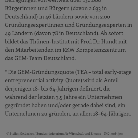
Bürgerinnen und Bürgern (davon 2.633 in
Deutschland) in 46 Ländern sowie von 2.00
Gründungsexpertinnen und Gründungsexperten in
49 Ländern (davon 78 in Deutschland). Ab sofort
bildet das Thünen-Institut mit Prof. Dr. Hundt mit
den Mitarbeitenden im RKW Kompetenzzentrum
das GEM-Team Deutschland.
* Die GEM-Gründungsquote (TEA – total early-stage
entrepreneurial activity-Quote) wird als Anteil
derjenigen 18- bis 64-Jährigen definiert, die
während der letzten 3,5 Jahre ein Unternehmen
gegründet haben und/oder gerade dabei sind, ein
Unternehmen zu gründen, an allen 18–64-Jährigen.
© Steffen Goldacker /
Bundesministerium für Wirtschaft und Energie
– IMG_0983.jpg
Bildquellen und Copyright-Hinweise