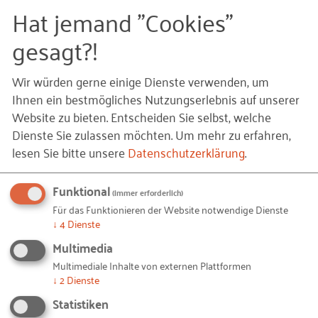
Hat jemand "Cookies"
gesagt?!
Wir würden gerne einige Dienste verwenden, um
Ihnen ein bestmögliches Nutzungserlebnis auf unserer
Website zu bieten. Entscheiden Sie selbst, welche
Übergabe des GEM-Staffelstabs
Dienste Sie zulassen möchten.
Um mehr zu erfahren,
lesen Sie bitte unsere
Datenschutzerklärung
.
Am Ende der Veranstaltung hat Prof. Dr. Rolf
Sternberg, der GEM-Team-Leader in Deutschland
Funktional
seit 25 Jahren und Initiator des GEM-Projektes in
(immer erforderlich)
Für das Funktionieren der Website notwendige Dienste
Deutschland, den GEM-Staffelstab an Prof. Dr.
↓
4
Dienste
Hundt (Leiter des Thünen-Instituts für Innovation
Multimedia
und Wertschöpfung in ländlichen Räumen) und Dr.
Multimediale Inhalte von externen Plattformen
Florian Täube übergeben.
↓
2
Dienste
Statistiken
Prof. Dr. Rolf Sternberg, Mitglied des