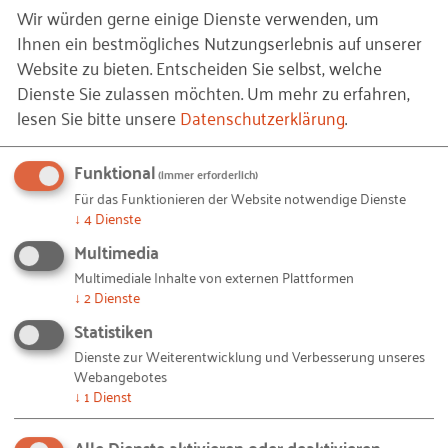
Wir würden gerne einige Dienste verwenden, um
oft noch meilenweit hinter den Verheißungen her“,
Ihnen ein bestmögliches Nutzungserlebnis auf unserer
beschrieb Jörg Bahlow, Unternehmensberater und
Website zu bieten. Entscheiden Sie selbst, welche
Geschäftsführer der GITTA mbh, seine Erfahrungen
Dienste Sie zulassen möchten.
Um mehr zu erfahren,
aus der Betriebspraxis. Die Möglichkeiten der
lesen Sie bitte unsere
Datenschutzerklärung
.
Vereinbarkeit von Berufs- und Privatleben sowie
Entscheidungsspielräume seien zwar laut DGB-
Funktional
(immer erforderlich)
Index „Gute Arbeit“ gewachsen. In Anbetracht der
Für das Funktionieren der Website notwendige Dienste
steigenden Pflegeaufgaben noch erwerbstätiger
↓
4
Dienste
Menschen wären Flexibilitätsangebote allerdings in
Multimedia
weitaus größerem Maße notwendig. Belastungen
Multimediale Inhalte von externen Plattformen
entstünden ferner durch „interessierte
↓
2
Dienste
Selbstgefährdung“, etwa mit dem Umgehen von
Statistiken
Schutz- und Sicherheitsstandards durch die
Dienste zur Weiterentwicklung und Verbesserung unseres
Ausdehnung der Arbeitszeit. Mehr
Webangebotes
Eigenverantwortung, Selbstorganisation und
↓
1
Dienst
Selbstführung seien wichtig.
Alle Dienste aktivieren oder deaktivieren
Arbeitsorganisatorische Maßnahmen (agile Teams)