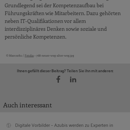
Grundlegend sei der Kompetenzaufbau bei
Führungskräften wie Mitarbeitern. Dazu gehörten
neben IT-Qualifikationen vor allem
interdisziplinäres Denken sowie soziale und
persönliche Kompetenzen.
© Marco2811 /
Fotolia
– 768-neuer-weg-alter-weg.jpg
Bildquellen und Copyright-Hinweise
Ihnen gefällt dieser Beitrag? Teilen Sie ihn mit anderen:
Auch interessant
Digitale Vorbilder – Azubis werden zu Experten in