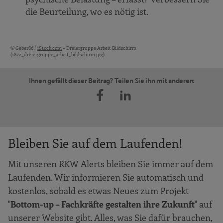
die Beurteilung, wo es nötig ist.
© Geber86 /
iStock.com
– Dreiergruppe Arbeit Bildschirm
Bildquellen und Copyright-Hinweise
(1822_dreiergruppe_arbeit_bildschirm.jpg)
Ihnen gefällt dieser Beitrag? Teilen Sie ihn mit anderen:
Bleiben Sie auf dem Laufenden!
Mit unseren RKW Alerts bleiben Sie immer auf dem
Laufenden. Wir informieren Sie automatisch und
kostenlos, sobald es etwas Neues zum Projekt
"
Bottom-up – Fachkräfte gestalten ihre Zukunft
" auf
unserer Website gibt. Alles, was Sie dafür brauchen,