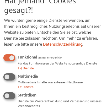
gesagt?!
Führung, technischen und organisatorischen
Umsetzung sowie zur Vereinbarkeit mit der
Wir würden gerne einige Dienste verwenden, um
bisherigen oder angestrebten Unternehmenskultur.
Ihnen ein bestmögliches Nutzungserlebnis auf unserer
Website zu bieten. Entscheiden Sie selbst, welche
Homeoffice und mobile Arbeit bewusst gestalten
Dienste Sie zulassen möchten.
Um mehr zu erfahren,
lesen Sie bitte unsere
Datenschutzerklärung
.
Worauf müssen Unternehmen bei der
Gestaltung ortsflexibler Arbeit achten? Wie
Funktional
können Regelungen gemeinsam mit den
(immer erforderlich)
Beschäftigten
Für das Funktionieren der Website notwendige Dienste
↓
4
Dienste
neu erarbeitet oder überarbeitet werden?
Multimedia
Hierauf gibt die modulare Handlungshilfe –
Multimediale Inhalte von externen Plattformen
bestehend aus Leitfäden, Checklisten und
↓
2
Dienste
Konzepten – Antworten.
Statistiken
ZUR HANDLUNGSHILFE
Dienste zur Weiterentwicklung und Verbesserung unseres
Webangebotes