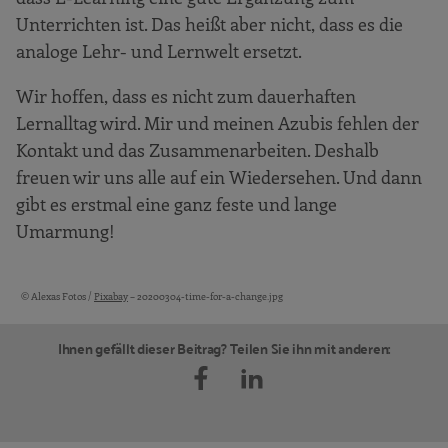
Unterrichten ist. Das heißt aber nicht, dass es die
analoge Lehr- und Lernwelt ersetzt.
Wir hoffen, dass es nicht zum dauerhaften
Lernalltag wird. Mir und meinen Azubis fehlen der
Kontakt und das Zusammenarbeiten. Deshalb
freuen wir uns alle auf ein Wiedersehen. Und dann
gibt es erstmal eine ganz feste und lange
Umarmung!
© Alexas Fotos /
Pixabay
– 20200304-time-for-a-change.jpg
Bildquellen und Copyright-Hinweise
Ihnen gefällt dieser Beitrag? Teilen Sie ihn mit anderen: