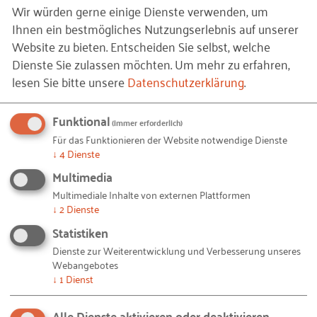
und durchziehe, auch wenn es für mich als
Wir würden gerne einige Dienste verwenden, um
Ausbilderin erst mal wieder mehr Arbeit bedeutet.
Ihnen ein bestmögliches Nutzungserlebnis auf unserer
Website zu bieten. Entscheiden Sie selbst, welche
Wie gestalten Sie Ihren Unterricht, was hat sich
Dienste Sie zulassen möchten.
Um mehr zu erfahren,
enorm verändert und wie geht es weiter?
lesen Sie bitte unsere
Datenschutzerklärung
.
Ich betreue aktuell das erste und dritte Lehrjahr
Funktional
(immer erforderlich)
online. Dabei unterscheide ich bei der
Für das Funktionieren der Website notwendige Dienste
Aufgabenverteilung: das erste Lehrjahr bekommt
↓
4
Dienste
Tagesaufgaben für die Fachtheorie und
Multimedia
Wochenaufgaben für die Praxis, mit kleinen Videos
Multimediale Inhalte von externen Plattformen
zu der jeweiligen praktischen Tätigkeit. Die Videos
↓
2
Dienste
erstelle ich selbst und leite so meine Azubis durch
Statistiken
die praktische Umsetzung. Zu Beginn jeder Woche
Dienste zur Weiterentwicklung und Verbesserung unseres
erhalten sie bspw. ein Rezept, das sie mithilfe des
Webangebotes
↓
1
Dienst
Videos nachkochen sollen. Den Tag der Umsetzung
können sie frei wählen. Es ist schwierig gemeinsam
Alle Dienste aktivieren oder deaktivieren