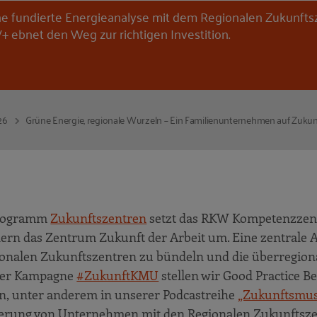
ne fundierte Energieanalyse mit dem Regionalen Zukunft
+ ebnet den Weg zur richtigen Investition.
26
Grüne Energie, regionale Wurzeln – Ein Familienunternehmen auf Zukun
Programm
Zukunftszentren
setzt das RKW Kompetenzzen
ern das Zentrum Zukunft der Arbeit um. Eine zentrale 
gionalen Zukunftszentren zu bündeln und die überregion
 der Kampagne
#ZukunftKMU
stellen wir Good Practice Be
n, unter anderem in unserer Podcastreihe
„Zukunftsmus
zierung von Unternehmen mit den Regionalen Zukunftsz