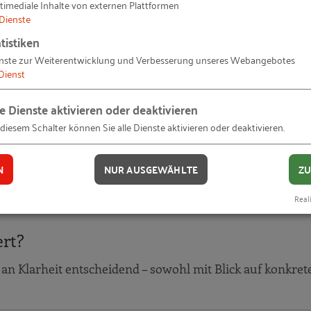
timediale Inhalte von externen Plattformen
Dienste
 gemeinsam mit dem Experten des ZMV+ unseren
tistiken
darunter Lastgänge und Lastspitzen. Zusammen mit dem Be
nste zur Weiterentwicklung und Verbesserung unseres Webangebotes
Dienst
iche Effizienzsteigerungen, Ansätze für ein verbessert
usbau unserer erneuerbaren Energieerzeugung erarbei
le Dienste aktivieren oder deaktivieren
Erweiterung unseres PV-Parks und der Ertragsdaten der
 diesem Schalter können Sie alle Dienste aktivieren oder deaktivieren.
itionsentscheidung mit Unterstützung des Zukunftszent
Geschäftsführer
N
NUR AUSGEWÄHLTE
ZU
Reali
rt?
an Klarheit entscheidend – sowohl mit Blick auf konkret