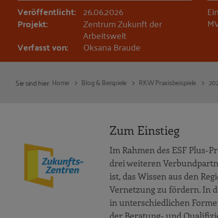
Veröffentlicht:
26.06.2026
Ei
MV
Projekt:
Zentrum Zukunft der
Arbeitswelt
Verfasst von:
Oksana Braude
Home
Blog & Beispiele
RKW Praxisbeispiele
20
Sie sind hier:
Zum Einstieg
Im Rahmen des ESF Plus-
drei weiteren Verbundpartn
ist, das Wissen aus den Re
Vernetzung zu fördern. In
in unterschiedlichen Forme
der Beratung- und Qualifi