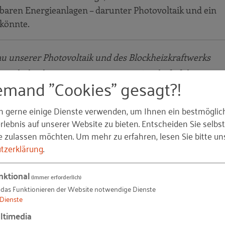
baren Energieanlagen – darunter Photovoltaik und ein
könnte.
au unserer Photovoltaik und des Blockheizkraftwerks
erausholen können.
Armin Kremer, Geschäftsführer
emand "Cookies" gesagt?!
n gerne einige Dienste verwenden, um Ihnen ein bestmöglic
se wurden drei Schwerpunkte herausgearbeitet:
lebnis auf unserer Website zu bieten. Entscheiden Sie selbst
e zulassen möchten.
Um mehr zu erfahren, lesen Sie bitte un
tzerklärung
.
nt
nktional
achhaltigen Energiegewinnung
(immer erforderlich)
 das Funktionieren der Website notwendige Dienste
Dienste
ndes Angebot zur Erweiterung des Photovoltaik-Parks, g
ltimedia
e Investitionsentscheidung.