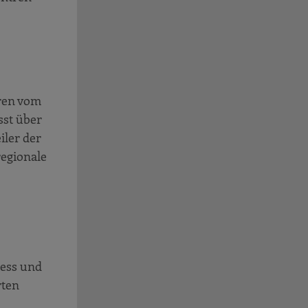
ren vom
sst über
iler der
regionale
zess und
rten