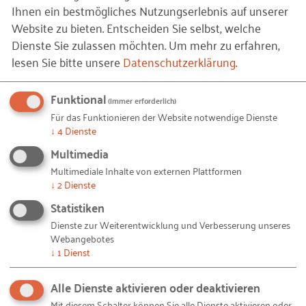
Bevölkerung: den Unternehmern. Sie gehen Risiken
Ihnen ein bestmögliches Nutzungserlebnis auf unserer
ein, bringen Arbeitskraft und Finanzmittel mit,
Website zu bieten. Entscheiden Sie selbst, welche
schaffen Umsatz und Wachstum und stellen eine
Dienste Sie zulassen möchten.
Um mehr zu erfahren,
Vielzahl von Arbeitsplätzen bereit. Eine Abnahme in
lesen Sie bitte unsere
Datenschutzerklärung
.
diesem Bereich würde gerade unserer
mittelständisch geprägten Wirtschaft nachhaltigen
Funktional
(immer erforderlich)
Schaden zufügen.
Für das Funktionieren der Website notwendige Dienste
↓
4
Dienste
Die demografisch bedingte Alterung der
Multimedia
Gesellschaft birgt allerdings durchaus auch
Multimediale Inhalte von externen Plattformen
Chancen: Viele der Babyboomer sind bereit für
↓
2
Dienste
einen (beruflichen) Neustart, ihr Anteil an den IHK-
Statistiken
Beratungszahlen steigt. In dieser Lebensphase,
Dienste zur Weiterentwicklung und Verbesserung unseres
zwischen etwa 45 und 60 Jahren, ist man erfahrener
Webangebotes
↓
1
Dienst
und selbstsicherer, im besten Fall finanziell
abgesichert, die Kinder sind meist aus dem Haus.
Alle Dienste aktivieren oder deaktivieren
Die Realisierung von Ideen und Träumen, die
Mit diesem Schalter können Sie alle Dienste aktivieren oder