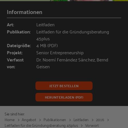
Informationen
Art:
Leitfaden
Publikation:
Leitfaden für die Gründungsberatung
45plus
Dateigröße:
4 MB (PDF)
Projekt:
Senior Entrepreneurship
Verfasst
Dr. Noemí Fernández Sánchez, Bernd
von:
Geisen
JETZT BESTELLEN
HERUNTERLADEN (PDF)
Sie sind hier:
Home
Angebot
Publikationen
Leitfaden
2016
Leitfaden für die Gründungsberatung 45plus
Vorwort