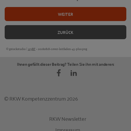
WEITER
ZURÜCK
© gstockstudio /
123RF
– 20160818-cover-leitfaden-45-plus.png
Bildquellen und Copyright-Hinweise
Ihnen gefällt dieser Beitrag? Teilen Sie ihn mit anderen:
© RKW Kompetenzzentrum 2026
RKW Newsletter
Impressum