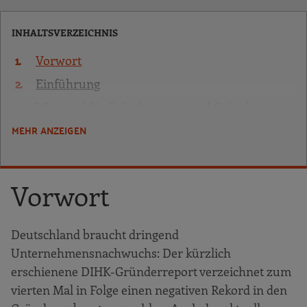
INHALTSVERZEICHNIS
Vorwort
Einführung
Wer sind die Gründerinnen und Gründer
45plus? Warum gründen sie?
MEHR ANZEIGEN
Herausforderungen und Handlungsvorschläge
Gründungswillige 45plus abholen, wo sie
Vorwort
sind
Motivation, Mut und Zuversicht
Deutschland braucht dringend
Beratung auf Augenhöhe: Peer-Beratung
Unternehmensnachwuchs: Der kürzlich
3.4 Geschlechtsspezifische Beratung
erschienene DIHK-Gründerreport verzeichnet zum
3.5 Startvorteile: Erfahrungsschatz und
vierten Mal in Folge einen negativen Rekord in den
Netzwerke